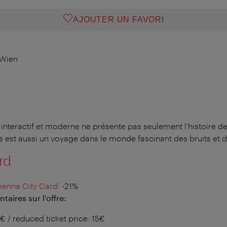
AJOUTER UN FAVORI
 Wien
nteractif et moderne ne présente pas seulement l’histoire d
s est aussi un voyage dans le monde fascinant des bruits et 
rd
ienna City Card
: -21%
aires sur l'offre:
9€ / reduced ticket price: 15€