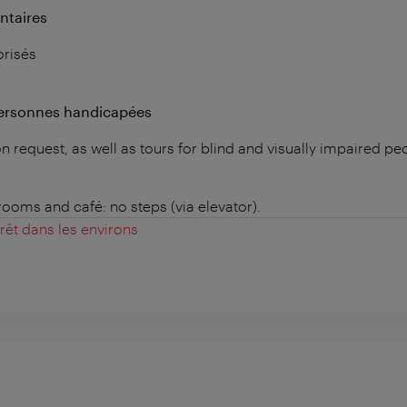
ntaires
orisés
personnes handicapées
n request, as well as tours for blind and visually impaired pe
 rooms and café: no steps (via elevator).
érêt dans les environs