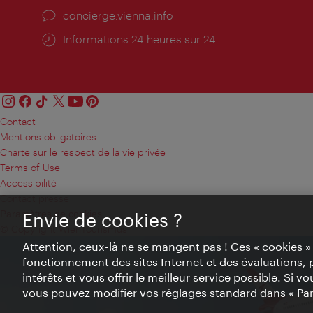
Ort:
concierge.vienna.info
Öffnungszeiten:
Informations 24 heures sur 24
Contact
Mentions obligatoires
Charte sur le respect de la vie privée
Terms of Use
Accessibilité
Contact presse
Paramètres de cookies
Envie de cookies ?
© Copyright WienTourismus
Attention, ceux-là ne se mangent pas ! Ces « cookies 
fonctionnement des sites Internet et des évaluations, 
intérêts et vous offrir le meilleur service possible. Si 
vous pouvez modifier vos réglages standard dans « Pa