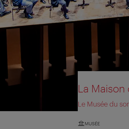
La Maison 
Le Musée du so
MUSÉE