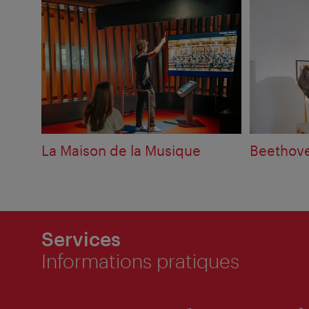
La Maison de la Musique
Beethove
Services
Informations pratiques