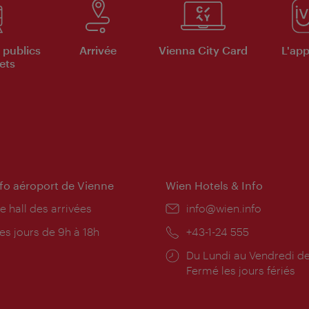
 publics
Arrivée
Vienna City Card
L'appl
ets
nfo aéroport de Vienne
Wien Hotels & Info
e hall des arrivées
E-
info@wien.info
mail:
res
es jours de 9h à 18h
Téléphone:
+43-1-24 555
rture:
Horaires
Du Lundi au Vendredi de
d'ouverture:
Fermé les jours fériés