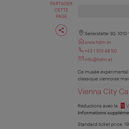
PARTAGER
CETTE
PAGE
Partager
cette
Seilerstätte 30, 1010
page
www.hdm.at
+43 1 513 48 50
info@hdm.at
Ce musée expérimental i
classique viennoise mai
Vienna City Ca
Réductions avec la
V
Informations supplément
Standard ticket price: 1