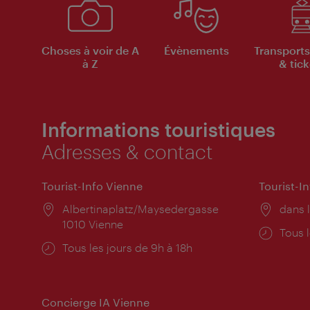
Choses à voir de A
Évènements
Transports
à Z
& tick
Informations touristiques
Adresses & contact
Tourist-Info Vienne
Tourist-I
Lieu:
Albertinaplatz/Maysedergasse
Lieu:
dans l
1010 Vienne
Horai
Tous l
Horaires
Tous les jours de 9h à 18h
d'ouve
d'ouverture:
Concierge IA Vienne