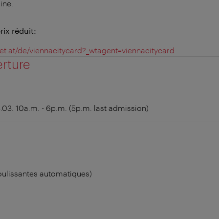
ine.
ix réduit:
ket.at/de/viennacitycard?_wtagent=viennacitycard
erture
3.03. 10a.m. - 6p.m. (5p.m. last admission)
oulissantes automatiques)