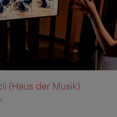
ii (Haus der Musik)
r