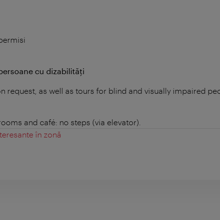
 permisi
persoane cu dizabilități
n request, as well as tours for blind and visually impaired pe
 rooms and café: no steps (via elevator).
teresante în zonă