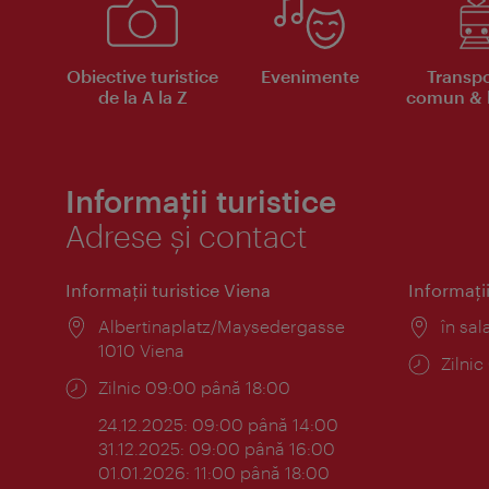
Obiective turistice
Evenimente
Transpo
de la A la Z
comun & b
Informații turistice
Adrese și contact
Informaţii turistice Viena
Informaţii
Locul:
Albertinaplatz/Maysedergasse
Locul
în sal
1010 Viena
Progr
Zilni
Program:
Zilnic 09:00 până 18:00
24.12.2025: 09:00 până 14:00
31.12.2025: 09:00 până 16:00
01.01.2026: 11:00 până 18:00