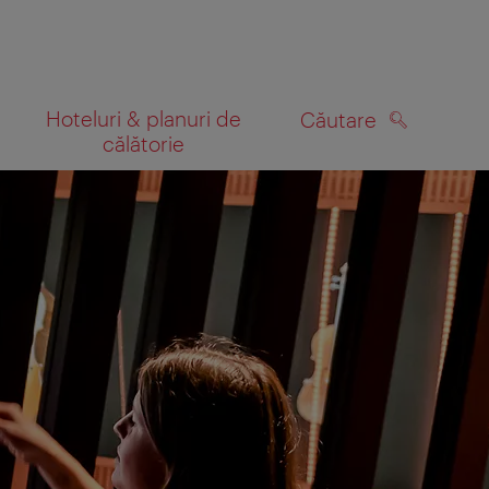
Hoteluri & planuri de
Căutare
călătorie
CĂUTARE
 hartă