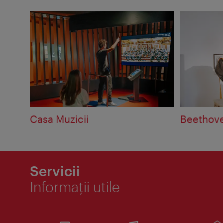
Casa Muzicii
Beethove
Servicii
Informaţii utile