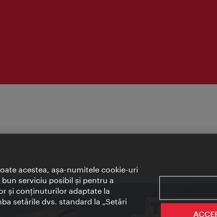
toate acestea, aşa-numitele cookie-uri
bun serviciu posibil şi pentru a
or şi conţinuturilor adaptate la
mba setările dvs. standard la „Setări
ACCE