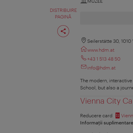
MUZEE
DISTRIBUIRE
PAGINĂ
Distribuiţi
pagina
Seilerstätte 30, 1010
www.hdm.at
+43 1 513 48 50
info@hdm.at
The modern, interactive
School, but also a journ
Vienna City Ca
Reducere card
Vienn
Informații suplimentare