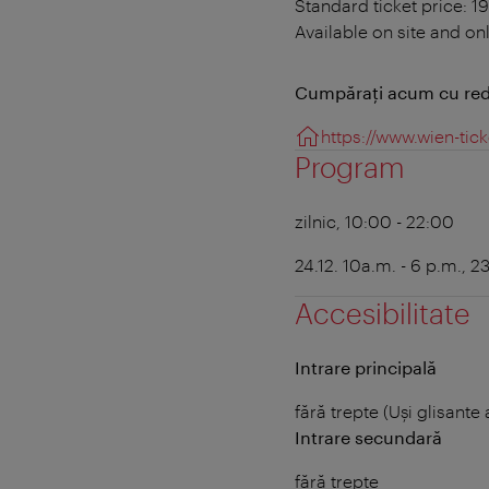
Standard ticket price: 1
Available on site and onl
Cumpăraţi acum cu red
https://www.wien-tic
Program
zilnic, 10:00 - 22:00
24.12. 10a.m. - 6 p.m., 2
Accesibilitate
Intrare principală
fără trepte (Uși glisant
Intrare secundară
fără trepte