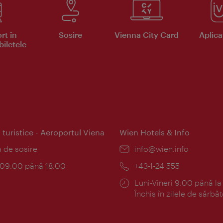
rt în
Sosire
Vienna City Card
Aplicaţ
iletele
 turistice - Aeroportul Viena
Wien Hotels & Info
:
a de sosire
E-
info@wien.info
mail:
am:
c 09:00 până 18:00
Telefon:
+43-1-24 555
Program:
Luni-Vineri 9:00 până la
Închis în zilele de sărbăt