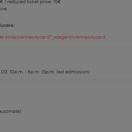
9€ / reduced ticket price: 15€
ine.
ucere:
ket.at/de/viennacitycard?_wtagent=viennacitycard
3.03. 10a.m. - 6p.m. (5p.m. last admission)
e automate)