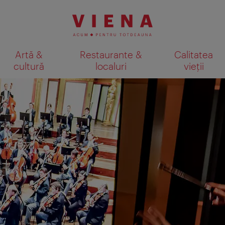
Artă &
Restaurante &
Calitatea
cultură
localuri
vieții
Afişare rezultate căutare pe