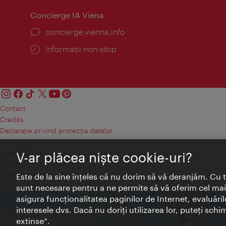
Concierge IA Viena
concierge.vienna.info
Informații non-stop
Contact
Credits
Declaraţie privind protecţia datelor
Terms of Use
Accesibilitate
V-ar plăcea nişte cookie-uri?
Contact presa
Setări module cookie
Este de la sine înţeles că nu dorim să vă deranjăm. Cu 
© Copyright Wien Tourismus
sunt necesare pentru a ne permite să vă oferim cel mai 
asigura funcţionalitatea paginilor de Internet, evaluăril
interesele dvs. Dacă nu doriţi utilizarea lor, puteţi schi
extinse“.