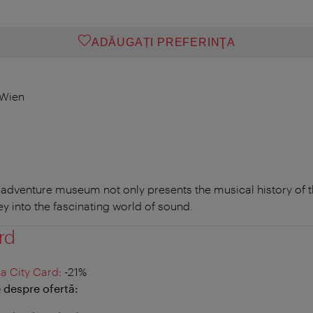
ADĂUGAȚI PREFERINŢA
 Wien
 adventure museum not only presents the musical history of t
ey into the fascinating world of sound.
rd
a City Card
: -21%
 despre ofertă: