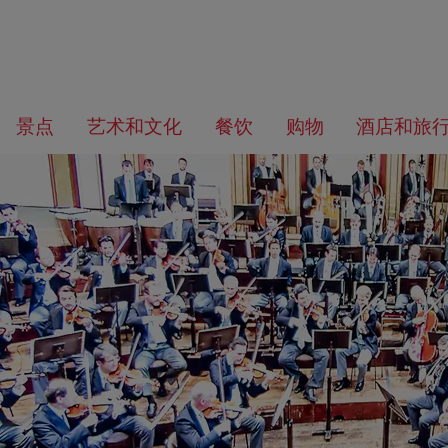
前
前
往
往
您
景点
艺术和文化
餐饮
购物
酒店和旅
导
内
在
航
容
找
什
么？