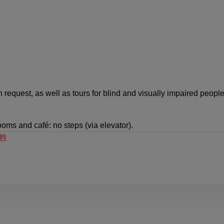
 request, as well as tours for blind and visually impaired people
ooms and café: no steps (via elevator).
胜