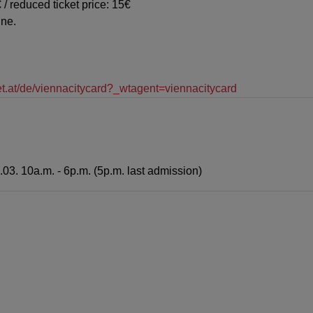
 / reduced ticket price: 15€
ine.
et.at/de/viennacitycard?_wtagent=viennacitycard
3.03. 10a.m. - 6p.m. (5p.m. last admission)