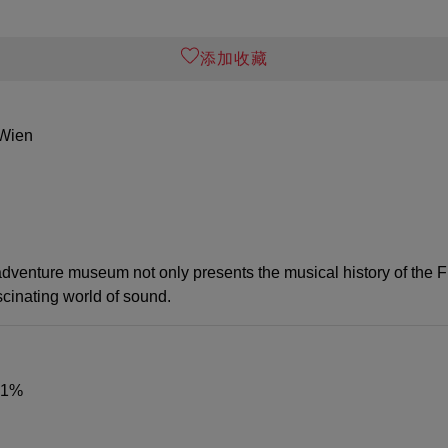
添加收藏
 Wien
adventure museum not only presents the musical history of the F
scinating world of sound.
-21%