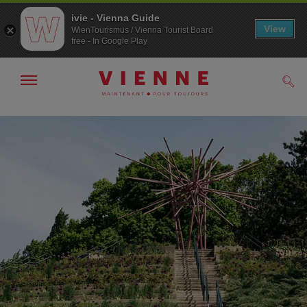
ivie - Vienna Guide
View
WienTourismus / Vienna Tourist Board
free - In Google Play
Afficher
Rech
/
masquer
la
Navigation
Contenu
navigation