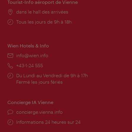
Tourist-Info aéroport de Vienne
Lieu:
dans le hall des arrivées
Horaires
Tous les jours de 9h à 18h
d'ouverture:
Wien Hotels & Info
E-
info@wien.info
mail:
Téléphone:
+43-1-24 555
Horaires
Du Lundi au Vendredi de 9h à 17h
d'ouverture:
Fermé les jours fériés
Concierge IA Vienne
Ort:
concierge.vienna.info
Öffnungszeiten:
Informations 24 heures sur 24