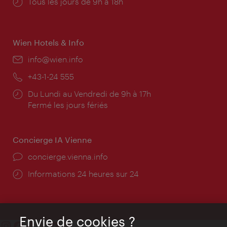
Horaires
Tous les jours de 9h à 18h
d'ouverture:
Wien Hotels & Info
E-
info@wien.info
mail:
Téléphone:
+43-1-24 555
Horaires
Du Lundi au Vendredi de 9h à 17h
d'ouverture:
Fermé les jours fériés
Concierge IA Vienne
Ort:
concierge.vienna.info
Öffnungszeiten:
Informations 24 heures sur 24
Envie de cookies ?