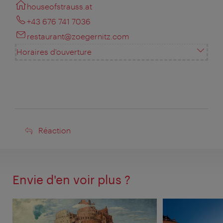
houseofstrauss.at
+43 676 741 7036
restaurant@zoegernitz.com
Horaires d'ouverture
Réaction
Réaction
Envie d'en voir plus ?