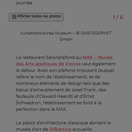
journée.
sur
Afficher toutes les photos
1
/
6
at
Kunsthistorisches Museum
–
© GMS GOURMET
Sal
GmbH
Le restaurant Salonplafond
au
MAK – Musée
des Arts appliqués de Vienne
vaut également
le détour. Avec son plafond imposant (auquel
réfère le nom de l'établissement), et de
nombreux éléments de design tels que des
tissus d'ameublement de Josef Frank, des
fauteuils d'Oswald Haerdtl et d'Ernst
Schwadron, l'établissement se fond à la
perfection dans le MAK.
Le palais d’architecture classique abritant le
musée d’art de
l’Albertina
accueille