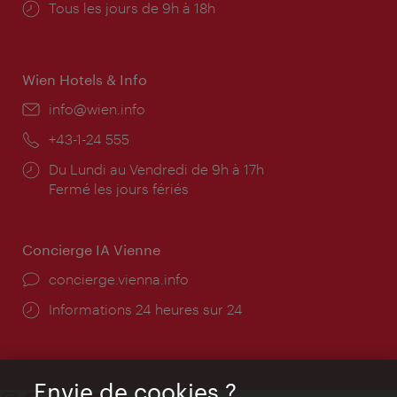
Horaires
Tous les jours de 9h à 18h
d'ouverture:
Wien Hotels & Info
E-
info@wien.info
mail:
Téléphone:
+43-1-24 555
Horaires
Du Lundi au Vendredi de 9h à 17h
d'ouverture:
Fermé les jours fériés
Concierge IA Vienne
Ort:
concierge.vienna.info
Öffnungszeiten:
Informations 24 heures sur 24
Envie de cookies ?