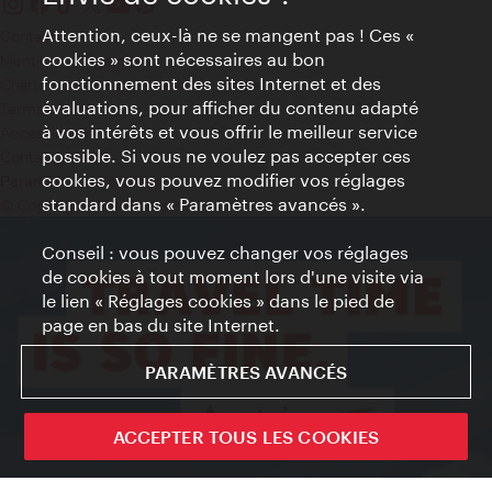
Attention, ceux-là ne se mangent pas ! Ces «
Contact
cookies » sont nécessaires au bon
Mentions obligatoires
fonctionnement des sites Internet et des
Charte sur le respect de la vie privée
évaluations, pour afficher du contenu adapté
Terms of Use
à vos intérêts et vous offrir le meilleur service
Accessibilité
possible. Si vous ne voulez pas accepter ces
Contact presse
cookies, vous pouvez modifier vos réglages
Paramètres de cookies
standard dans « Paramètres avancés ».
© Copyright WienTourismus
Conseil : vous pouvez changer vos réglages
de cookies à tout moment lors d'une visite via
le lien « Réglages cookies » dans le pied de
page en bas du site Internet.
PARAMÈTRES AVANCÉS
ACCEPTER TOUS LES COOKIES