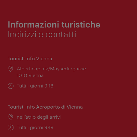
Informazioni turistiche
Indirizzi e contatti
Tourist-Info Vienna
Posizione:
Albertinaplatz/Maysedergasse
1010 Vienna
Orari
Tutti i giorni 9-18
di
apertura:
Tourist-Info Aeroporto di Vienna
Posizione:
nell’atrio degli arrivi
Orari
Tutti i giorni 9-18
di