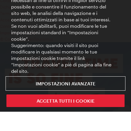
necessari al fine di offrirvi il miglior servizio
Colophon
possibile e consentire il funzionamento del
Dichiarazione sulla protezione dei dati
sito web, le analisi della navigazione e i
Terms of Use
contenuti ottimizzati in base ai tuoi interessi.
Accessibilità
Se non vuoi abilitarli, puoi modificare le tue
Contatto stampa
impostazioni standard in “Impostazioni
Impostazioni cookie
cookie”.
© Copyright WienTourismus
Suggerimento: quando visiti il sito puoi
modificare in qualsiasi momento le tue
impostazioni cookie tramite il link
“Impostazioni cookie” a piè di pagina alla fine
del sito.
IMPOSTAZIONI AVANZATE
ACCETTA TUTTI I COOKIE