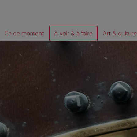
Navigation
Contenu
Que
En ce moment
À voir & à faire
Art & culture
cherchez-
vous?