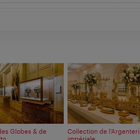
es Globes & de
Collection de l'Argenter
nto
impériale