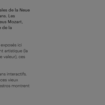
ales de la Neue
ns. Les
eus Mozart,
 de la
 exposés ici
t artistique (la
 valeur), ces
s interactifs.
 ces vieux
aestros montrent