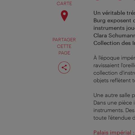
CARTE
Un véritable tré
Burg exposent d
instruments jo
Clara Schumann,
PARTAGER
Collection des 
CETTE
PAGE
À l'époque impéri
Partager
ravissaient l'orei
cette
collection d'ins
page
objets reflètent 
Une autre salle 
Dans une pièce is
instruments. Des
toute l'étendue d
Palais impérial