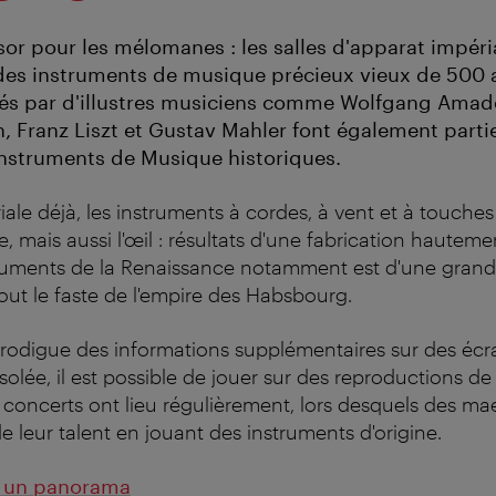
sor pour les mélomanes : les salles d'apparat impéri
es instruments de musique précieux vieux de 500 a
ués par d'illustres musiciens comme Wolfgang Amad
 Franz Liszt et Gustav Mahler font également partie
Instruments de Musique historiques.
ale déjà, les instruments à cordes, à vent et à touches
lle, mais aussi l'œil : résultats d'une fabrication hautemen
truments de la Renaissance notamment est d'une grande
tout le faste de l'empire des Habsbourg.
prodigue des informations supplémentaires sur des écran
olée, il est possible de jouer sur des reproductions de
 concerts ont lieu régulièrement, lors desquels des m
e leur talent en jouant des instruments d'origine.
 : un panorama