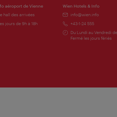
nfo aéroport de Vienne
Wien Hotels & Info
e hall des arrivées
E-
info@wien.info
mail:
res
es jours de 9h à 18h
Téléphone:
+43-1-24 555
rture:
Horaires
Du Lundi au Vendredi de
d'ouverture:
Fermé les jours fériés