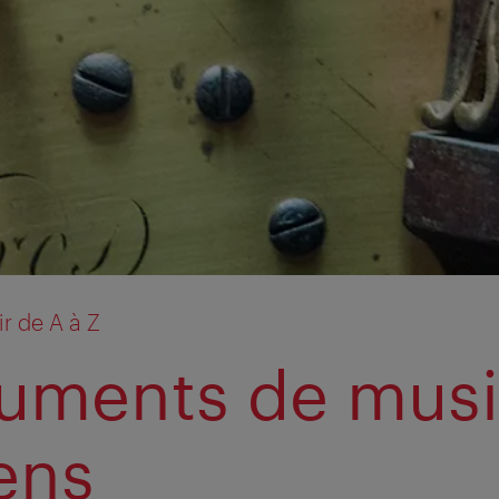
r de A à Z
ruments de mus
ens