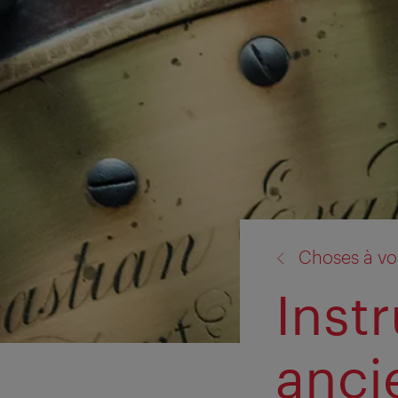
retour
Choses à voi
à:
Inst
anci