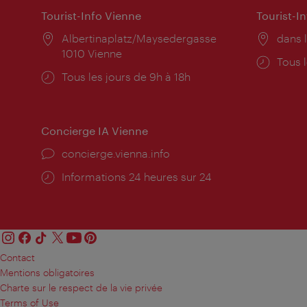
Tourist-Info Vienne
Tourist-I
Lieu:
Albertinaplatz/Maysedergasse
Lieu:
dans l
1010 Vienne
Horai
Tous l
Horaires
Tous les jours de 9h à 18h
d'ouve
d'ouverture:
Concierge IA Vienne
Ort:
concierge.vienna.info
Öffnungszeiten:
Informations 24 heures sur 24
Contact
Mentions obligatoires
Charte sur le respect de la vie privée
Terms of Use