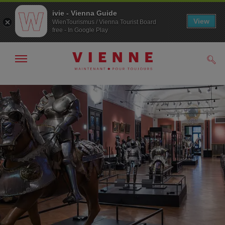
ivie - Vienna Guide
View
WienTourismus / Vienna Tourist Board
free - In Google Play
Afficher
Rech
/
masquer
la
Navigation
Contenu
navigation