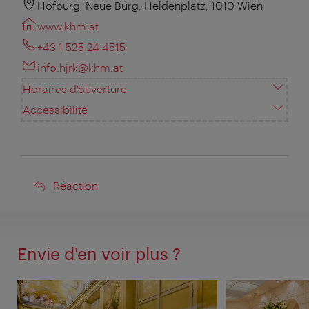
Hofburg, Neue Burg, Heldenplatz, 1010 Wien
www.khm.at
+43 1 525 24 4515
info.hjrk@khm.at
Horaires d'ouverture
Accessibilité
Réaction
Réaction
Envie d'en voir plus ?