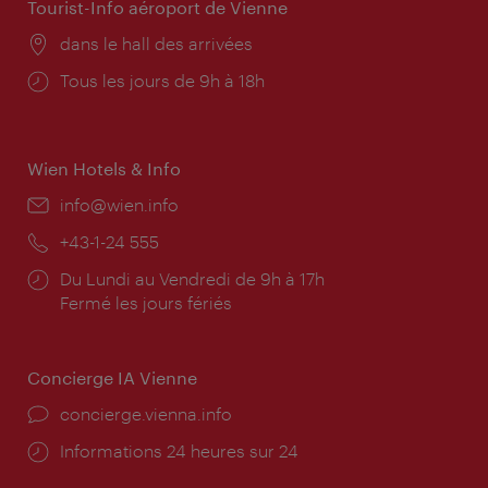
Tourist-Info aéroport de Vienne
Lieu:
dans le hall des arrivées
Horaires
Tous les jours de 9h à 18h
d'ouverture:
Wien Hotels & Info
E-
info@wien.info
mail:
Téléphone:
+43-1-24 555
Horaires
Du Lundi au Vendredi de 9h à 17h
d'ouverture:
Fermé les jours fériés
Concierge IA Vienne
Ort:
concierge.vienna.info
Öffnungszeiten:
Informations 24 heures sur 24