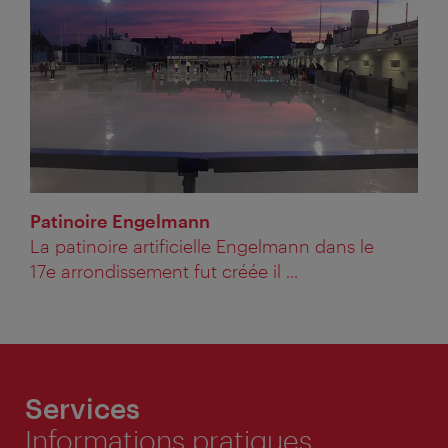
Patinoire Engelmann
La patinoire artificielle Engelmann dans le
17e arrondissement fut créée il ...
Services
Informations pratiques