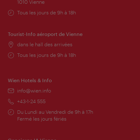
1010 Vienne
Horaires
Tous les jours de 9h à 18h
d'ouverture:
Tourist-Info aéroport de Vienne
Lieu:
dans le hall des arrivées
Horaires
Tous les jours de 9h à 18h
d'ouverture:
Wien Hotels & Info
E-
info@wien.info
mail:
Téléphone:
+43-1-24 555
Horaires
Du Lundi au Vendredi de 9h à 17h
d'ouverture:
Fermé les jours fériés