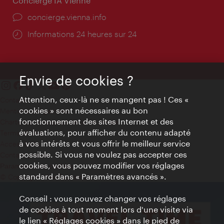
Concierge IA Vienne
Ort:
concierge.vienna.info
Öffnungszeiten:
Informations 24 heures sur 24
Envie de cookies ?
Attention, ceux-là ne se mangent pas ! Ces «
Contact
cookies » sont nécessaires au bon
Mentions obligatoires
fonctionnement des sites Internet et des
Charte sur le respect de la vie privée
évaluations, pour afficher du contenu adapté
Terms of Use
à vos intérêts et vous offrir le meilleur service
Accessibilité
possible. Si vous ne voulez pas accepter ces
Contact presse
cookies, vous pouvez modifier vos réglages
Paramètres de cookies
standard dans « Paramètres avancés ».
© Copyright WienTourismus
Conseil : vous pouvez changer vos réglages
de cookies à tout moment lors d'une visite via
le lien « Réglages cookies » dans le pied de