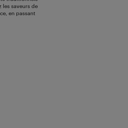
z les saveurs de
èce, en passant
: