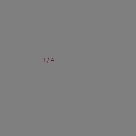
sur
1
/
4