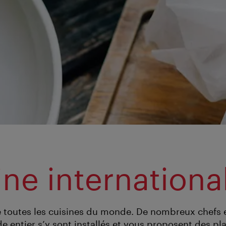
ine internationa
e toutes les cuisines du monde. De nombreux chefs e
 entier s’y sont installés et vous proposent des pla