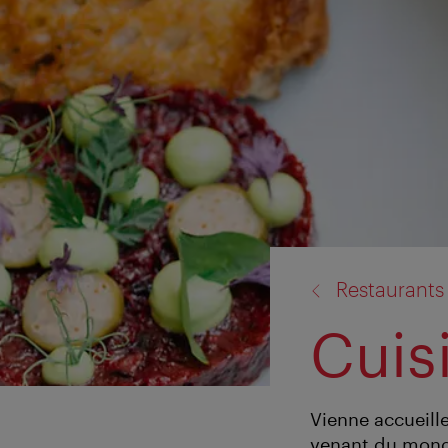
retour
Restaurants
à:
Cuis
Vienne accueill
venant du monde