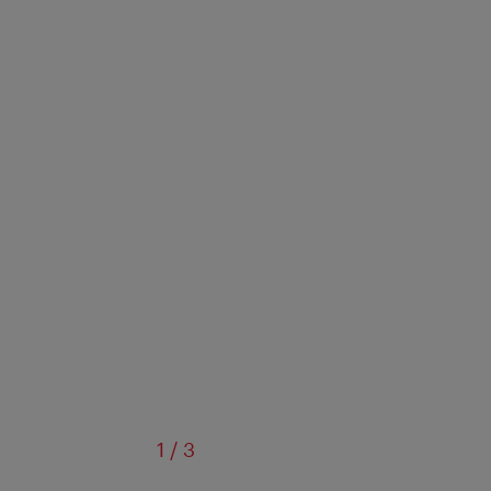
sur
1
/
3