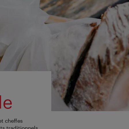
le
t cheffes
ts traditionnels