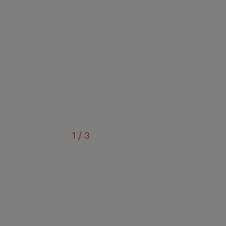
sur
1
/
3