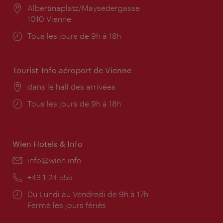
Lieu:
Albertinaplatz/Maysedergasse
1010 Vienne
Horaires
Tous les jours de 9h à 18h
d'ouverture:
Tourist-Info aéroport de Vienne
Lieu:
dans le hall des arrivées
Horaires
Tous les jours de 9h à 18h
d'ouverture:
Wien Hotels & Info
E-
info@wien.info
mail:
Téléphone:
+43-1-24 555
Horaires
Du Lundi au Vendredi de 9h à 17h
d'ouverture:
Fermé les jours fériés