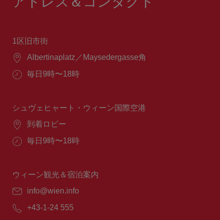
アドレス＆コンタクト
1区旧市街
場
Albertinaplatz／Maysedergasse角
所：
営
毎日9時〜18時
業
時
間：
シュヴェヒャート・ウィーン国際空港
場
到着ロビー
所：
営
毎日9時〜18時
業
時
間：
ウィーン観光＆宿泊案内
E
info@wien.info
メ
電
+43-1-24 555
ー
話