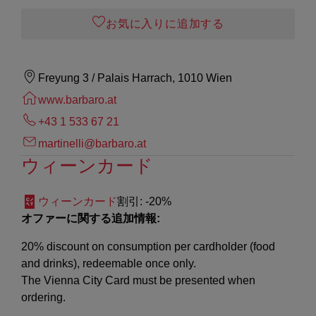
お気に入りに追加する
Freyung 3 / Palais Harrach, 1010 Wien
www.barbaro.at
+43 1 533 67 21
martinelli@barbaro.at
ウィーンカード
ウィーンカード
割引
: -20%
オファーに関する追加情報:
20% discount on consumption per cardholder (food
and drinks), redeemable once only.
The Vienna City Card must be presented when
ordering.