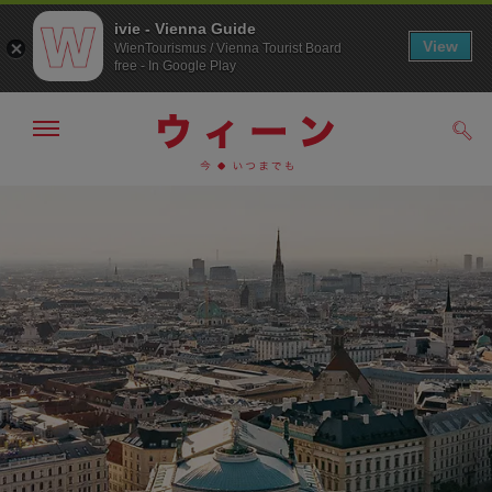
ivie - Vienna Guide
View
WienTourismus / Vienna Tourist Board
free - In Google Play
メ
検
ニ
索
ュ
メ
こ
す
ー
る
ニ
の
の
ュ
ペ
表
ー
ー
示・
非
へ
ジ
表
の
示
ト
ッ
プ
へ