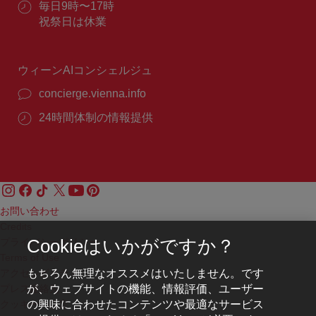
ル：
営
毎日9時〜17時
番
業
祝祭日は休業
号：
時
間：
ウィーンAIコンシェルジュ
concierge.vienna.info
24時間体制の情報提供
お問い合わせ
Credits
プライバシーポリシー
Cookieはいかがですか？
Terms of Use
もちろん無理なオススメはいたしません。です
アクセシビリティ
が、ウェブサイトの機能、情報評価、ユーザー
プレス連絡先
の興味に合わせたコンテンツや最適なサービス
クッキーの設定