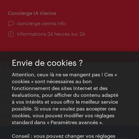
Concierge IA Vienne
Ort:
concierge.vienna.info
Öffnungszeiten:
Informations 24 heures sur 24
Envie de cookies ?
Attention, ceux-là ne se mangent pas ! Ces «
Contact
cookies » sont nécessaires au bon
Mentions obligatoires
fonctionnement des sites Internet et des
Charte sur le respect de la vie privée
évaluations, pour afficher du contenu adapté
Terms of Use
à vos intérêts et vous offrir le meilleur service
Accessibilité
possible. Si vous ne voulez pas accepter ces
Contact presse
cookies, vous pouvez modifier vos réglages
Paramètres de cookies
standard dans « Paramètres avancés ».
© Copyright WienTourismus
Conseil : vous pouvez changer vos réglages