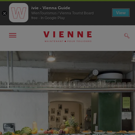
ivie - Vienna Guide
View
WienTourismus / Vienna Tourist Board
free - In Google Play
Afficher
Rech
/
masquer
la
Navigation
Contenu
navigation