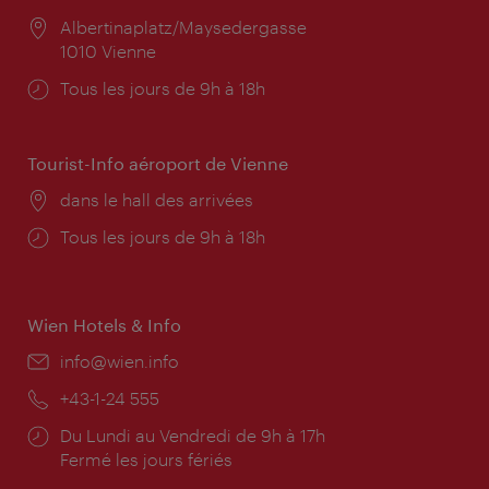
Lieu:
Albertinaplatz/Maysedergasse
1010 Vienne
Horaires
Tous les jours de 9h à 18h
d'ouverture:
Tourist-Info aéroport de Vienne
Lieu:
dans le hall des arrivées
Horaires
Tous les jours de 9h à 18h
d'ouverture:
Wien Hotels & Info
E-
info@wien.info
mail:
Téléphone:
+43-1-24 555
Horaires
Du Lundi au Vendredi de 9h à 17h
d'ouverture:
Fermé les jours fériés