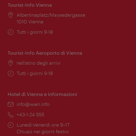
Tourist-Info Vienna
Posizione:
Albertinaplatz/Maysedergasse
1010 Vienna
Orari
Tutti i giorni 9-18
di
apertura:
Tourist-Info Aeroporto di Vienna
Posizione:
nell’atrio degli arrivi
Orari
Tutti i giorni 9-18
di
apertura:
Hotel di Vienna e informazioni
Email:
info@wien.info
Telefono:
+43-1-24 555
Orari
Lunedì-Venerdì ore 9–17
di
Chiuso nei giorni festivi