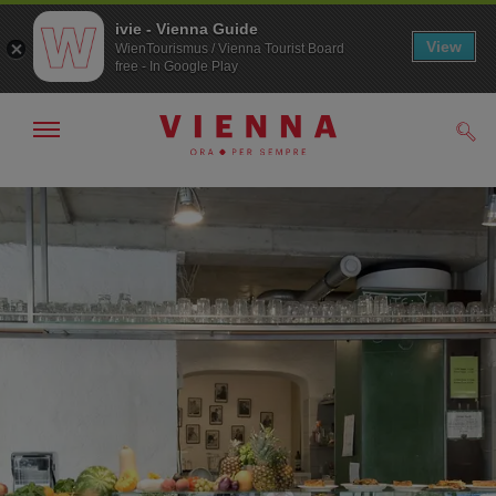
ivie - Vienna Guide
View
WienTourismus / Vienna Tourist Board
free - In Google Play
Mostra/nascondi
Cerc
navigazione
Alla
Al
navigazione
contenuto