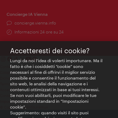
apertura:
Concierge IA Vienna
Ort:
concierge.vienna.info
Öffnungszeiten:
Informazioni 24 ore su 24
Accetteresti dei cookie?
Lungi da noi l’idea di volerti importunare. Ma il
fatto è che i cosiddetti “cookie” sono
Contatti
necessari al fine di offrirvi il miglior servizio
Colophon
possibile e consentire il funzionamento del
Dichiarazione sulla protezione dei dati
sito web, le analisi della navigazione e i
Terms of Use
contenuti ottimizzati in base ai tuoi interessi.
Accessibilità
Se non vuoi abilitarli, puoi modificare le tue
Contatto stampa
impostazioni standard in “Impostazioni
Impostazioni cookie
cookie”.
© Copyright WienTourismus
Suggerimento: quando visiti il sito puoi