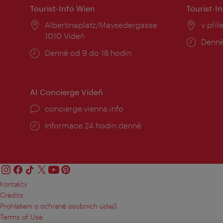
Tourist-Info Wien
Tourist-In
Místo:
Albertinaplatz/Maysedergasse
Místo
v příl
1010 Vídeň
Provo
Denně
Provozní
Denně od 9 do 18 hodin
doba:
doba:
AI Concierge Vídeň
concierge.vienna.info
Informace 24 hodin denně
Kontakty
Credits
Prohlášení o ochraně osobních údajů
Terms of Use