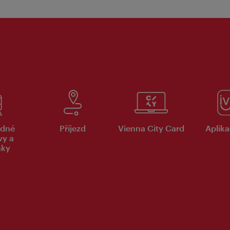
dné
Příjezd
Vienna City Card
Aplika
vy a
nky