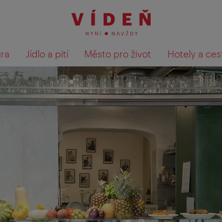
ura
Jídlo a pití
Město pro život
Hotely a ces
Výsledky hledání zobrazit 