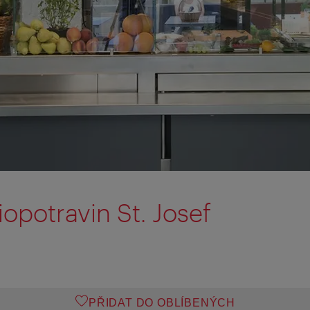
opotravin St. Josef
PŘIDAT DO OBLÍBENÝCH