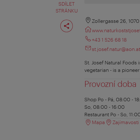
SDÍLET
STRÁNKU
Rozdělit
Zollergasse 26, 107
stranu
www.naturkoststjosef
+43 1 526 68 18
st.josef.natur@aon.a
St. Josef Natural Foods i
vegetarian - is a pioneer
Provozní doba
Shop
Po - Pá, 08:00 - 1
So, 08:00 - 16:00
Restaurant
Po - So, 11:00
Mapa
Zajímavosti 