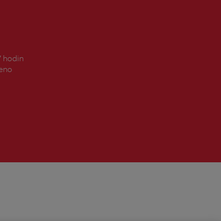
7 hodin
řeno