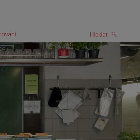
tování
Hledat
HLEDAT
na mapě