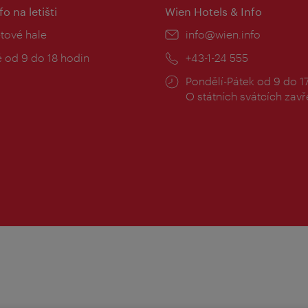
fo na letišti
Wien Hotels & Info
:
etové hale
E-
info@wien.info
mail:
zní
 od 9 do 18 hodin
Telefon:
+43-1-24 555
Provozní
Pondělí-Pátek od 9 do 1
doba:
O státních svátcích zav