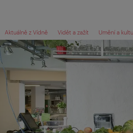
Přejít
Přejít
Co
Aktuálně z Vídně
Vidět a zažít
Umění a kult
na
k obsahu
hledáte?
procházení