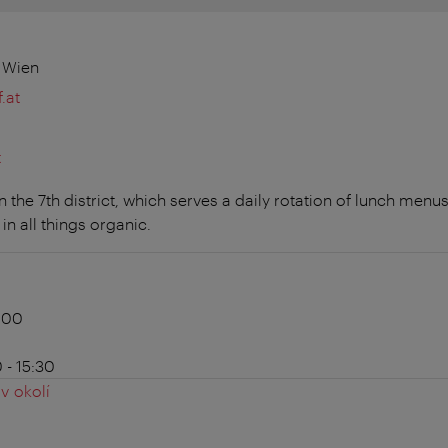
0 Wien
.at
t
n the 7th district, which serves a daily rotation of lunch menus
 in all things organic.
8:00
 - 15:30
v okolí