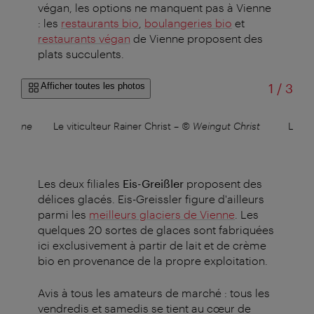
végan, les options ne manquent pas à Vienne
: les
restaurants bio
,
boulangeries bio
et
restaurants végan
de Vienne proposent des
plats succulents.
sur
Afficher toutes les photos
1
/
3
aroline
Le viticulteur Rainer Christ
–
© Weingut Christ
Le vi
Les deux filiales
Eis-Greißler
proposent des
délices glacés. Eis-Greissler figure d'ailleurs
parmi les
meilleurs glaciers de Vienne
. Les
quelques 20 sortes de glaces sont fabriquées
ici exclusivement à partir de lait et de crème
bio en provenance de la propre exploitation.
Avis à tous les amateurs de marché : tous les
vendredis et samedis se tient au cœur de