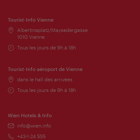
Tourist-Info Vienne
Lieu:
Albertinaplatz/Maysedergasse
1010 Vienne
Horaires
Tous les jours de 9h à 18h
d'ouverture:
Tourist-Info aéroport de Vienne
Lieu:
dans le hall des arrivées
Horaires
Tous les jours de 9h à 18h
d'ouverture:
Wien Hotels & Info
E-
info@wien.info
mail:
Téléphone:
+43-1-24 555