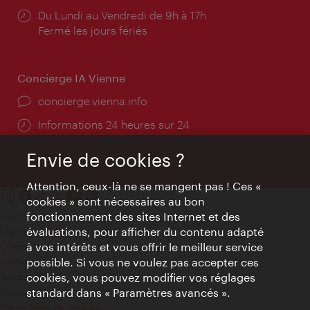
Horaires
Du Lundi au Vendredi de 9h à 17h
d'ouverture:
Fermé les jours fériés
Concierge IA Vienne
Ort:
concierge.vienna.info
Öffnungszeiten:
Informations 24 heures sur 24
Envie de cookies ?
Attention, ceux-là ne se mangent pas ! Ces «
cookies » sont nécessaires au bon
Contact
fonctionnement des sites Internet et des
Mentions obligatoires
évaluations, pour afficher du contenu adapté
Charte sur le respect de la vie privée
à vos intérêts et vous offrir le meilleur service
Terms of Use
possible. Si vous ne voulez pas accepter ces
Accessibilité
cookies, vous pouvez modifier vos réglages
Contact presse
standard dans « Paramètres avancés ».
Paramètres de cookies