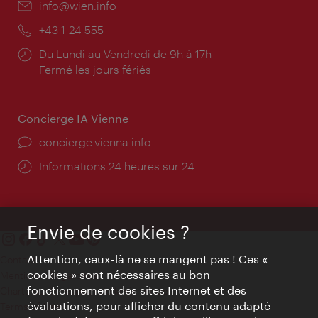
E-
info@wien.info
mail:
Téléphone:
+43-1-24 555
Horaires
Du Lundi au Vendredi de 9h à 17h
d'ouverture:
Fermé les jours fériés
Concierge IA Vienne
Ort:
concierge.vienna.info
Öffnungszeiten:
Informations 24 heures sur 24
Envie de cookies ?
Attention, ceux-là ne se mangent pas ! Ces «
Contact
cookies » sont nécessaires au bon
Mentions obligatoires
fonctionnement des sites Internet et des
Charte sur le respect de la vie privée
évaluations, pour afficher du contenu adapté
Terms of Use