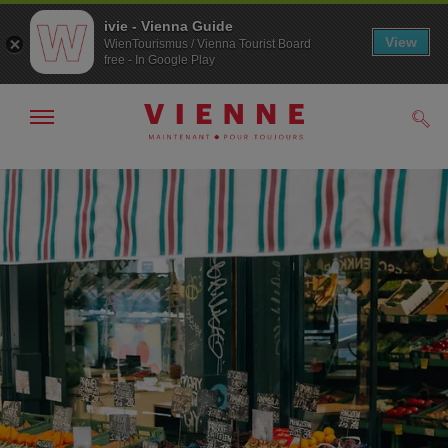
ivie - Vienna Guide
View
WienTourismus / Vienna Tourist Board
free - In Google Play
Afficher
Rech
/
masquer
la
Navigation
Contenu
navigation