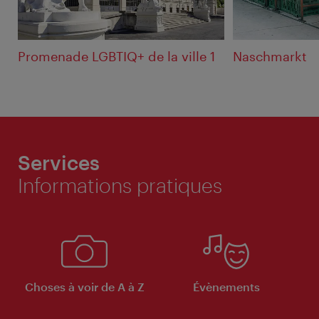
Promenade LGBTIQ+ de la ville 1
Naschmarkt
Services
Informations pratiques
Choses à voir de A à Z
Évènements