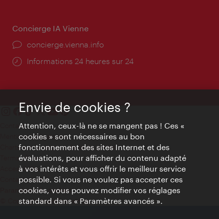
Concierge IA Vienne
Ort:
concierge.vienna.info
Öffnungszeiten:
Informations 24 heures sur 24
Envie de cookies ?
Attention, ceux-là ne se mangent pas ! Ces «
Contact
cookies » sont nécessaires au bon
Mentions obligatoires
fonctionnement des sites Internet et des
Charte sur le respect de la vie privée
évaluations, pour afficher du contenu adapté
Terms of Use
à vos intérêts et vous offrir le meilleur service
Accessibilité
possible. Si vous ne voulez pas accepter ces
Contact presse
cookies, vous pouvez modifier vos réglages
Paramètres de cookies
standard dans « Paramètres avancés ».
© Copyright WienTourismus