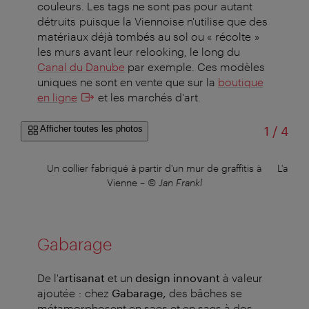
couleurs. Les tags ne sont pas pour autant
détruits puisque la Viennoise n'utilise que des
matériaux déjà tombés au sol ou « récolte »
les murs avant leur relooking, le long du
Canal du Danube
par exemple. Ces modèles
uniques ne sont en vente que sur la
boutique
en ligne
et les marchés d'art.
sur
Afficher toutes les photos
1
/
4
nt de
Un collier fabriqué à partir d'un mur de graffitis à
L'artis
rdly
Vienne
–
© Jan Frankl
s
Gabarage
De l'
artisanat
et un
design innovant
à valeur
ajoutée : chez
Gabarage,
des bâches se
métamorphosent en sacs et en sacs à dos,