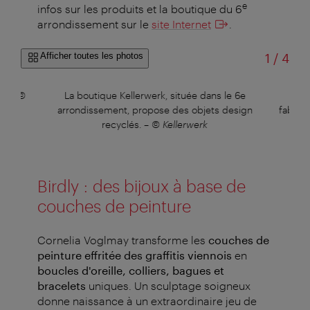
e
infos sur les produits et la boutique du 6
arrondissement sur le
site Internet
.
sur
Afficher toutes les photos
1
/
4
s.
–
©
La boutique Kellerwerk, située dans le 6e
Rom
arrondissement, propose des objets design
fabriq
recyclés.
–
© Kellerwerk
Birdly : des bijoux à base de
couches de peinture
Cornelia Voglmay transforme les
couches de
peinture effritée des graffitis viennois
en
boucles d'oreille, colliers, bagues et
bracelets
uniques. Un sculptage soigneux
donne naissance à un extraordinaire jeu de