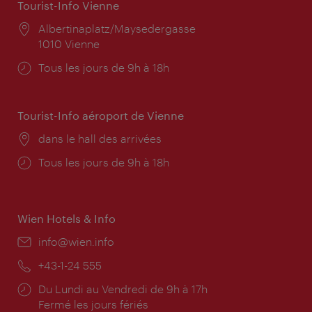
Tourist-Info Vienne
Lieu:
Albertinaplatz/Maysedergasse
1010 Vienne
Horaires
Tous les jours de 9h à 18h
d'ouverture:
Tourist-Info aéroport de Vienne
Lieu:
dans le hall des arrivées
Horaires
Tous les jours de 9h à 18h
d'ouverture:
Wien Hotels & Info
E-
info@wien.info
mail:
Téléphone:
+43-1-24 555
Horaires
Du Lundi au Vendredi de 9h à 17h
d'ouverture:
Fermé les jours fériés