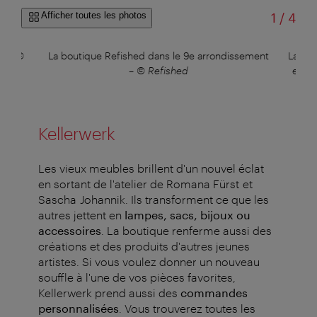
sur
Afficher toutes les photos
1
/
4
gs
–
©
La boutique Refished dans le 9e arrondissement
La fon
–
© Refished
et le
Kellerwerk
Les vieux meubles brillent d'un nouvel éclat
en sortant de l'atelier de Romana Fürst et
Sascha Johannik. Ils transforment ce que les
autres jettent en
lampes, sacs, bijoux ou
accessoires
. La boutique renferme aussi des
créations et des produits d'autres jeunes
artistes. Si vous voulez donner un nouveau
souffle à l'une de vos pièces favorites,
Kellerwerk prend aussi des
commandes
personnalisées
. Vous trouverez toutes les