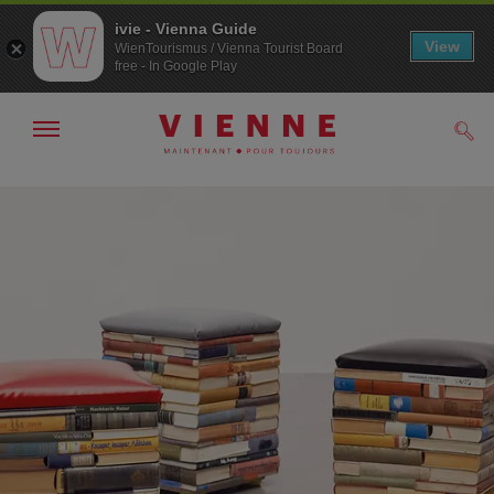
ivie - Vienna Guide
View
WienTourismus / Vienna Tourist Board
free - In Google Play
Afficher
Rech
/
masquer
la
Navigation
Contenu
navigation