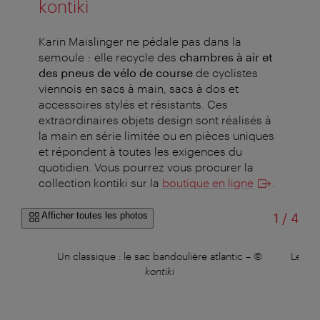
kontiki
Karin Maislinger ne pédale pas dans la
semoule : elle recycle des
chambres à air et
des pneus de vélo de course
de cyclistes
viennois en sacs à main, sacs à dos et
accessoires stylés et résistants. Ces
extraordinaires objets design sont réalisés à
la main en série limitée ou en pièces uniques
et répondent à toutes les exigences du
quotidien. Vous pourrez vous procurer la
collection kontiki sur la
boutique en ligne
.
sur
Afficher toutes les photos
1
/
4
V
–
©
Un classique : le sac bandoulière atlantic
–
©
Le sho
kontiki