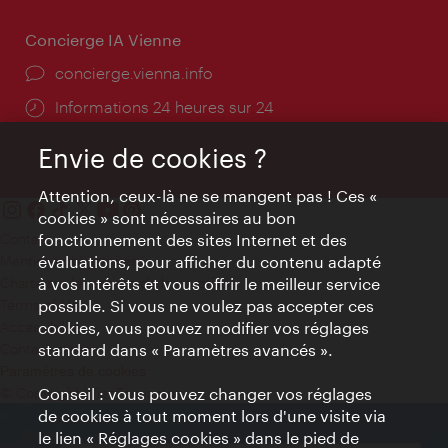
Concierge IA Vienne
Ort:
concierge.vienna.info
Öffnungszeiten:
Informations 24 heures sur 24
Envie de cookies ?
Attention, ceux-là ne se mangent pas ! Ces «
cookies » sont nécessaires au bon
Contact
fonctionnement des sites Internet et des
Mentions obligatoires
évaluations, pour afficher du contenu adapté
Charte sur le respect de la vie privée
à vos intérêts et vous offrir le meilleur service
Terms of Use
possible. Si vous ne voulez pas accepter ces
Accessibilité
cookies, vous pouvez modifier vos réglages
Contact presse
standard dans « Paramètres avancés ».
Paramètres de cookies
© Copyright WienTourismus
Conseil : vous pouvez changer vos réglages
de cookies à tout moment lors d'une visite via
le lien « Réglages cookies » dans le pied de