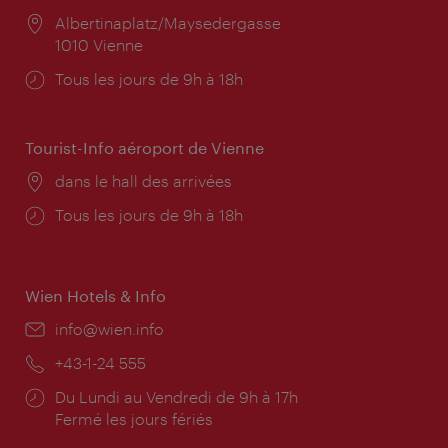
Lieu:
Albertinaplatz/Maysedergasse
1010 Vienne
Horaires
Tous les jours de 9h à 18h
d'ouverture:
Tourist-Info aéroport de Vienne
Lieu:
dans le hall des arrivées
Horaires
Tous les jours de 9h à 18h
d'ouverture:
Wien Hotels & Info
E-
info@wien.info
mail:
Téléphone:
+43-1-24 555
Horaires
Du Lundi au Vendredi de 9h à 17h
d'ouverture:
Fermé les jours fériés