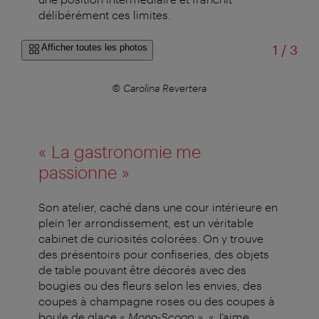
délibérément ces limites.
sur
Afficher toutes les photos
1
/
3
© Carolina Revertera
« La gastronomie me
passionne »
Son atelier, caché dans une cour intérieure en
plein 1er arrondissement, est un véritable
cabinet de curiosités colorées. On y trouve
des présentoirs pour confiseries, des objets
de table pouvant être décorés avec des
bougies ou des fleurs selon les envies, des
coupes à champagne roses ou des coupes à
boule de glace «
Mono-Scoop
». « J’aime