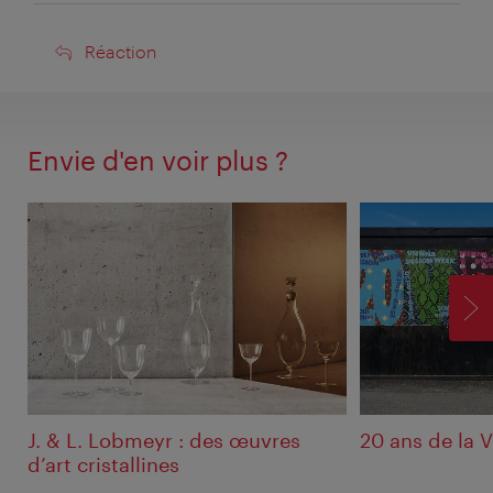
Réaction
Réaction
Envie d'en voir plus ?
SU
J. & L. Lobmeyr : des œuvres
20 ans de la 
d’art cristallines