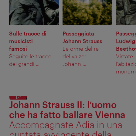
Sulle tracce di
Passeggiata
Passeg
musicisti
Johann Strauss
Ludwig
famosi
Le orme del re
Beetho
Seguite le tracce
del valzer
Vistate
dei grandi ...
Johann ...
l’abitazi
monumen
Johann Strauss II: l’uomo
Most
testo
che ha fatto ballare Vienna
alter
Accompagnate Adia in una
puntata avvincente della