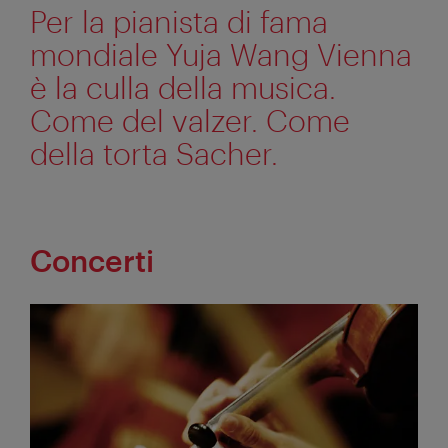
Per la pianista di fama
mondiale Yuja Wang Vienna
è la culla della musica.
Come del valzer. Come
della torta Sacher.
Concerti