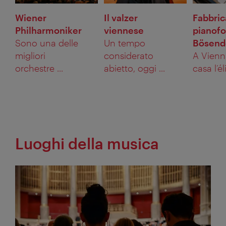
Wiener
Il valzer
Fabbric
Philharmoniker
viennese
pianofo
Sono una delle
Un tempo
Bösend
migliori
considerato
A Vienn
orchestre ...
abietto, oggi ...
casa l’éli
Luoghi della musica