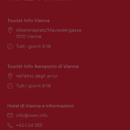
Tourist-Info Vienna
Posizione:
Albertinaplatz/Maysedergasse
1010 Vienna
Orari
Tutti i giorni 9-18
di
apertura:
Tourist-Info Aeroporto di Vienna
Posizione:
nell’atrio degli arrivi
Orari
Tutti i giorni 9-18
di
apertura:
Hotel di Vienna e informazioni
Email:
info@wien.info
Telefono:
+43-1-24 555