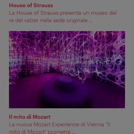
House of Strauss
La House of Strauss presenta un museo del
re del valzer nella sede originale ...
Il mito di Mozart
La nuova Mozart Experience di Vienna "Il
mito di Mozart" promette ...