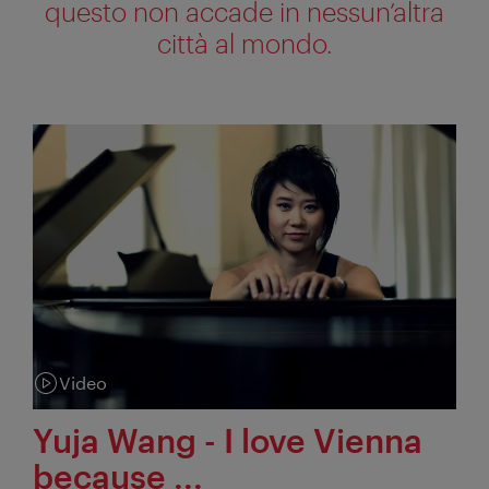
questo non accade in nessun’altra
città al mondo.
Video
Categoria:
Yuja Wang - I love Vienna
because ...