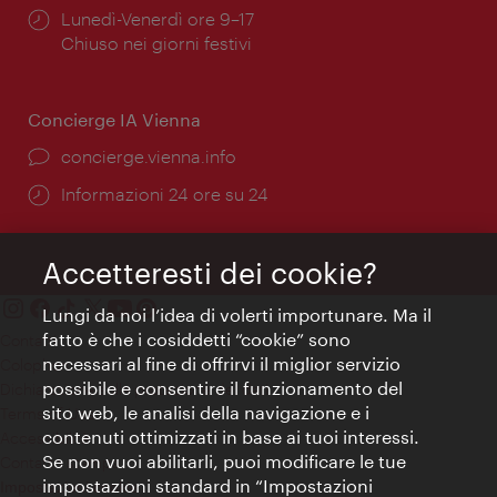
Orari
Lunedì-Venerdì ore 9–17
di
Chiuso nei giorni festivi
apertura:
Concierge IA Vienna
Ort:
concierge.vienna.info
Öffnungszeiten:
Informazioni 24 ore su 24
Accetteresti dei cookie?
Lungi da noi l’idea di volerti importunare. Ma il
fatto è che i cosiddetti “cookie” sono
Contatti
necessari al fine di offrirvi il miglior servizio
Colophon
possibile e consentire il funzionamento del
Dichiarazione sulla protezione dei dati
sito web, le analisi della navigazione e i
Terms of Use
contenuti ottimizzati in base ai tuoi interessi.
Accessibilità
Se non vuoi abilitarli, puoi modificare le tue
Contatto stampa
impostazioni standard in “Impostazioni
Impostazioni cookie