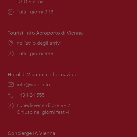
1010 Vienna
Orari
Tutti i giorni 9-18
di
apertura:
Tourist-Info Aeroporto di Vienna
Posizione:
nell’atrio degli arrivi
Orari
Tutti i giorni 9-18
di
apertura:
Hotel di Vienna e informazioni
Email:
info@wien.info
Telefono:
+43-1-24 555
Orari
Lunedì-Venerdì ore 9–17
di
Chiuso nei giorni festivi
apertura:
Concierge IA Vienna