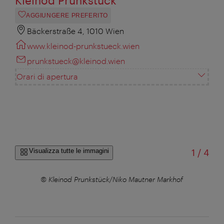
Kleinod Prunkstück
AGGIUNGERE PREFERITO
Bäckerstraße 4, 1010 Wien
www.kleinod-prunkstueck.wien
prunkstueck@kleinod.wien
Orari di apertura
di
Visualizza tutte le immagini
1
/
4
© Kleinod Prunkstück/Niko Mautner Markhof