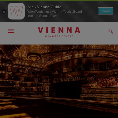
ivie - Vienna Guide
View
WienTourismus / Vienna Tourist Board
free - In Google Play
Mostra/nascondi
Cerc
navigazione
Alla
Al
navigazione
contenuto