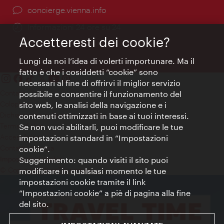
Ort:
concierge.vienna.info
Öffnungszeiten:
Informazioni 24 ore su 24
Accetteresti dei cookie?
Lungi da noi l’idea di volerti importunare. Ma il
fatto è che i cosiddetti “cookie” sono
necessari al fine di offrirvi il miglior servizio
Contatti
possibile e consentire il funzionamento del
Colophon
sito web, le analisi della navigazione e i
Dichiarazione sulla protezione dei dati
contenuti ottimizzati in base ai tuoi interessi.
Terms of Use
Se non vuoi abilitarli, puoi modificare le tue
Accessibilità
impostazioni standard in “Impostazioni
Contatto stampa
cookie”.
Suggerimento: quando visiti il sito puoi
Impostazioni cookie
© Copyright WienTourismus
modificare in qualsiasi momento le tue
impostazioni cookie tramite il link
“Impostazioni cookie” a piè di pagina alla fine
del sito.