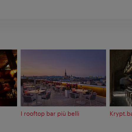
I rooftop bar più belli
Krypt.b