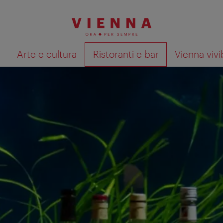
à
Arte e cultura
Ristoranti e bar
Vienna vivi
Mostra i risultati della ricerca su