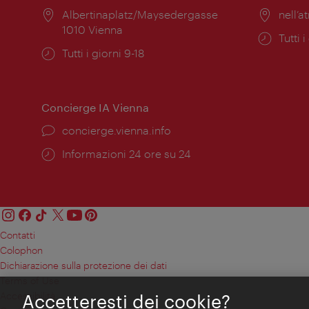
Posizione:
Albertinaplatz/Maysedergasse
Posiz
nell’at
1010 Vienna
Orari
Tutti i
Orari
Tutti i giorni 9-18
di
di
apert
apertura:
Concierge IA Vienna
Ort:
concierge.vienna.info
Öffnungszeiten:
Informazioni 24 ore su 24
Contatti
Colophon
Dichiarazione sulla protezione dei dati
Terms of Use
Accessibilità
Accetteresti dei cookie?