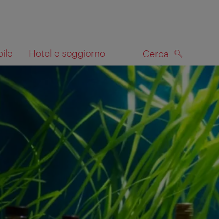
bile
Hotel e soggiorno
Cerca
CERCA
lla mappa