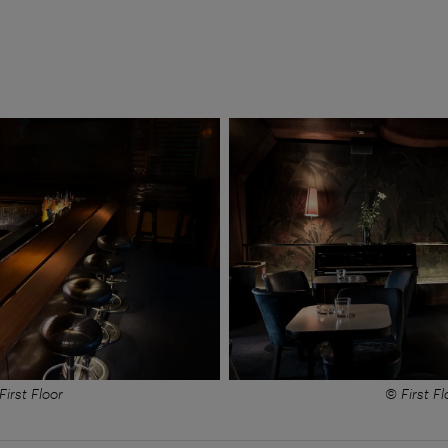
First Floor
© First Fl