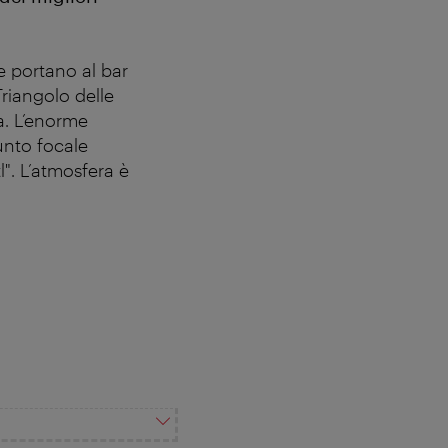
he portano al bar
Triangolo delle
a. L’enorme
unto focale
l". L’atmosfera è