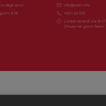
ione:
rio degli arrivi
Email:
info@wien.info
 giorni 9-18
Telefono:
+43-1-24 555
Orari
Lunedì-Venerdì ore 9–17
ura:
di
Chiuso nei giorni festivi
apertura: