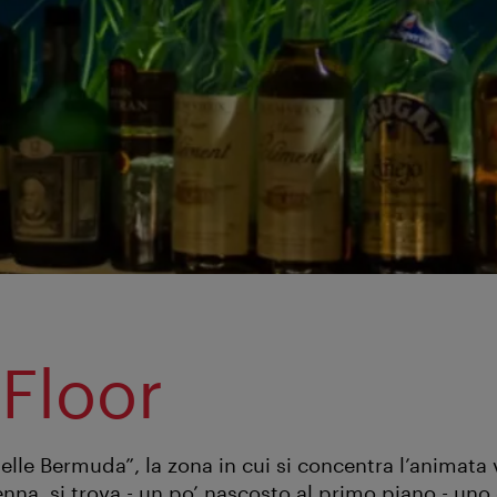
 Floor
elle Bermuda”, la zona in cui si concentra l’animata 
enna, si trova - un po’ nascosto al primo piano - uno 