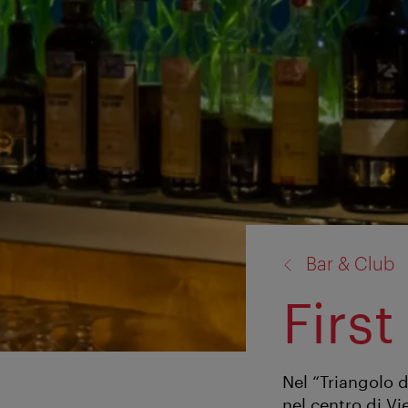
torna
Bar & Club
a:
First
Nel “Triangolo d
nel centro di Vi