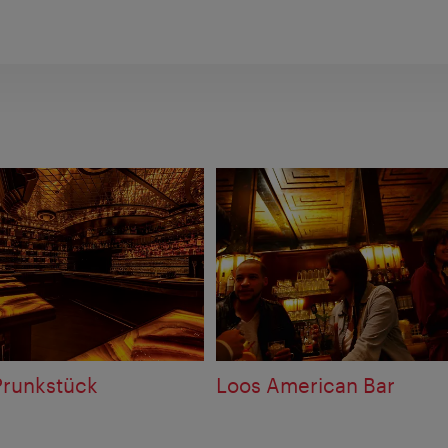
Prunkstück
Loos American Bar