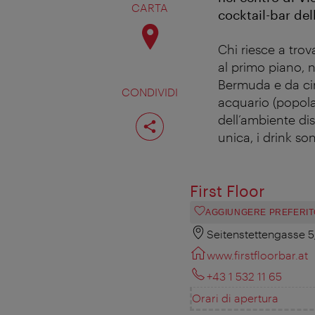
CARTA
cocktail-bar dell
Chi riesce a trov
al primo piano, n
Bermuda e da cir
CONDIVIDI
acquario (popolat
Condividi
dell’ambiente dis
pagina
unica, i drink son
First Floor
AGGIUNGERE PREFERIT
Seitenstettengasse 
www.firstfloorbar.at
+43 1 532 11 65
Orari di apertura