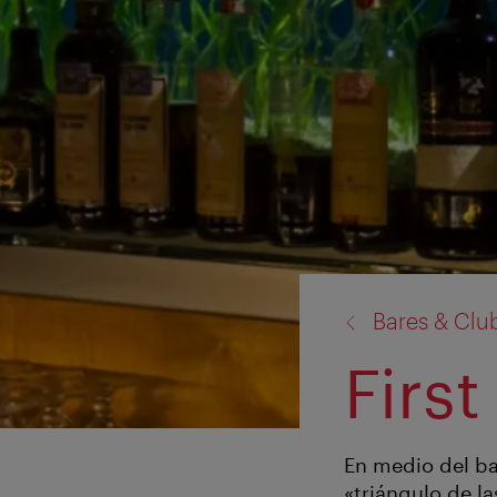
volver
Bares & Clu
a:
First
En medio del ba
«triángulo de l