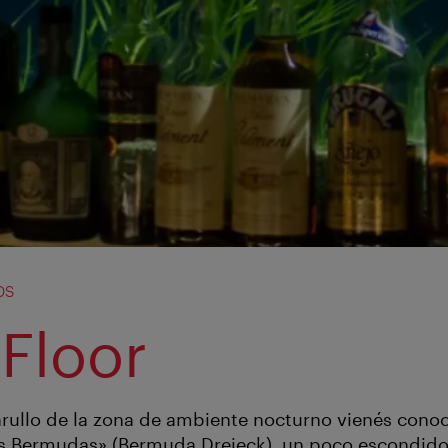
bs
 Floor
rullo de la zona de ambiente nocturno vienés con
as Bermudas» (Bermuda Dreieck), un poco escondido