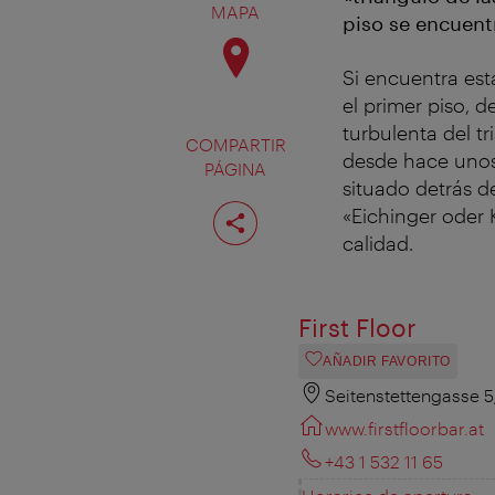
MAPA
piso se encuentr
Si encuentra est
el primer piso, d
turbulenta del t
COMPARTIR
desde hace unos 
PÁGINA
situado detrás de
Compartir
«Eichinger oder 
página
calidad.
First Floor
AÑADIR FAVORITO
Seitenstettengasse 
www.firstfloorbar.at
+43 1 532 11 65