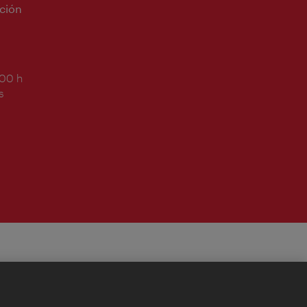
ción
:00 h
s