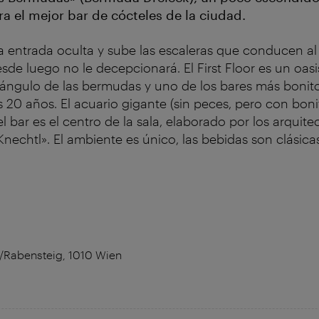
a el mejor bar de cócteles de la ciudad.
a entrada oculta y sube las escaleras que conducen al
esde luego no le decepcionará. El First Floor es un oas
riángulo de las bermudas y uno de los bares más bonit
20 años. El acuario gigante (sin peces, pero con boni
l bar es el centro de la sala, elaborado por los arquite
Knechtl». El ambiente es único, las bebidas son clásica
5/Rabensteig, 1010 Wien