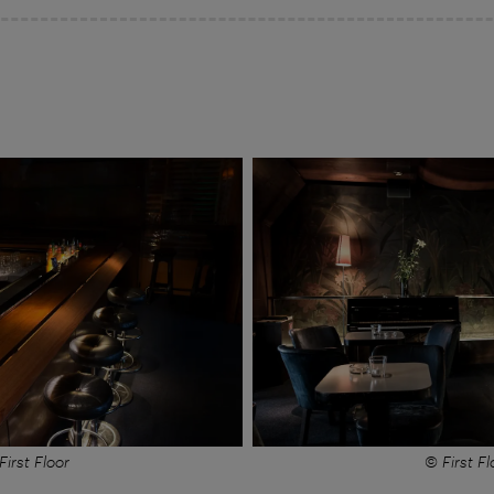
First Floor
© First Fl