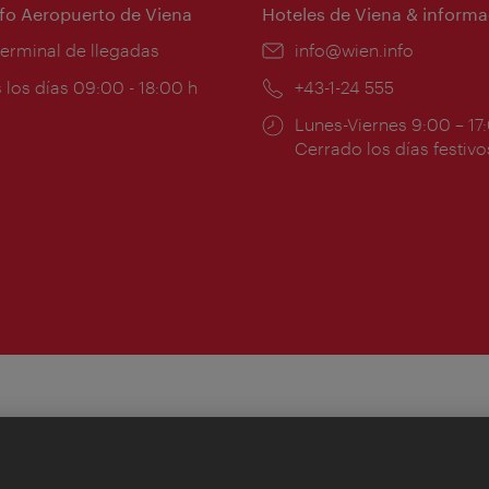
nfo Aeropuerto de Viena
Hoteles de Viena & informa
:
terminal de llegadas
e-
info@wien.info
mail:
ios
 los días 09:00 - 18:00 h
Teléfono:
+43-1-24 555
Horarios
Lunes-Viernes 9:00 – 17
ura:
de
Cerrado los días festivo
apertura: