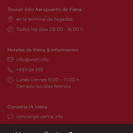
apertura:
Tourist-Info Aeropuerto de Viena
Lugar:
en la terminal de llegadas
Horarios
Todos los días 09:00 - 18:00 h
de
apertura:
Hoteles de Viena & información
e-
info@wien.info
mail:
Teléfono:
+43-1-24 555
Horarios
Lunes-Viernes 9:00 – 17:00 h
de
Cerrado los días festivos
apertura:
Conserje IA Viena
concierge.vienna.info
Información las 24 horas