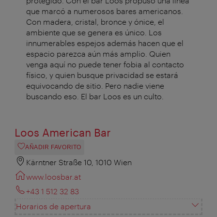
protegido. Con el bar Loos propuso una línea
que marcó a numerosos bares americanos.
Con madera, cristal, bronce y ónice, el
ambiente que se genera es único. Los
innumerables espejos además hacen que el
espacio parezca aún más amplio. Quien
venga aquí no puede tener fobia al contacto
físico, y quien busque privacidad se estará
equivocando de sitio. Pero nadie viene
buscando eso. El bar Loos es un culto.
Loos American Bar
AÑADIR FAVORITO
Kärntner Straße 10, 1010 Wien
www.loosbar.at
+43 1 512 32 83
Horarios de apertura