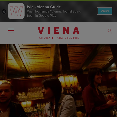
ivie - Vienna Guide
View
WienTourismus / Vienna Tourist Board
free - In Google Play
Mostrar/ocultar
Busc
navegación
A
Al
la
contenido
navegación