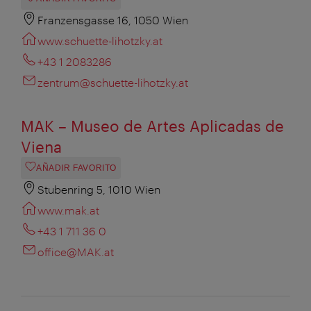
Franzensgasse 16, 1050 Wien
www.schuette-lihotzky.at
+43 1 2083286
zentrum@schuette-lihotzky.at
MAK – Museo de Artes Aplicadas de
Viena
AÑADIR FAVORITO
Stubenring 5, 1010 Wien
www.mak.at
+43 1 711 36 0
office@MAK.at