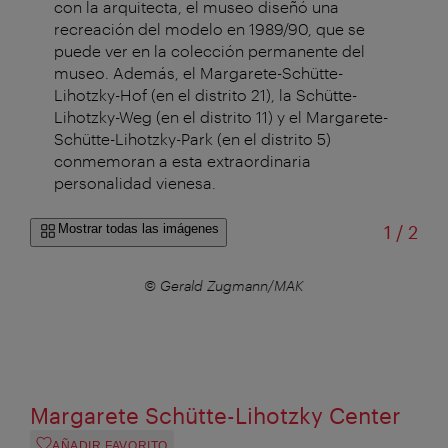
con la arquitecta, el museo diseñó una
recreación del modelo en 1989/90, que se
puede ver en la colección permanente del
museo. Además, el Margarete-Schütte-
Lihotzky-Hof (en el distrito 21), la Schütte-
Lihotzky-Weg (en el distrito 11) y el Margarete-
Schütte-Lihotzky-Park (en el distrito 5)
conmemoran a esta extraordinaria
personalidad vienesa.
de
Mostrar todas las imágenes
1
/
2
a
© Gerald Zugmann/MAK
Margarete Schütte-Lihotzky Center
AÑADIR FAVORITO