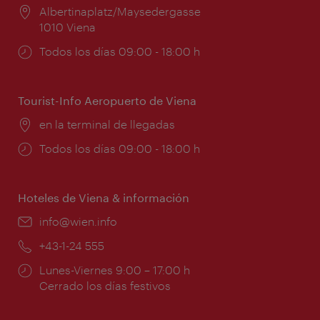
Lugar:
Albertinaplatz/Maysedergasse
1010 Viena
Horarios
Todos los días 09:00 - 18:00 h
de
apertura:
Tourist-Info Aeropuerto de Viena
Lugar:
en la terminal de llegadas
Horarios
Todos los días 09:00 - 18:00 h
de
apertura:
Hoteles de Viena & información
e-
info@wien.info
mail:
Teléfono:
+43-1-24 555
Horarios
Lunes-Viernes 9:00 – 17:00 h
de
Cerrado los días festivos
apertura: