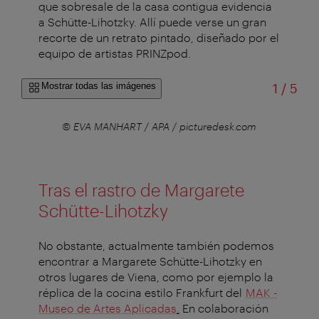
que sobresale de la casa contigua evidencia
a Schütte-Lihotzky. Allí puede verse un gran
recorte de un retrato pintado, diseñado por el
equipo de artistas PRINZpod.
de
Mostrar todas las imágenes
1
/
5
.com
© EVA MANHART / APA / picturedesk.com
© E
Tras el rastro de Margarete
Schütte-Lihotzky
No obstante, actualmente también podemos
encontrar a Margarete Schütte-Lihotzky en
otros lugares de Viena, como por ejemplo la
réplica de la cocina estilo Frankfurt del
MAK -
Museo de Artes Aplicadas
.
En colaboración