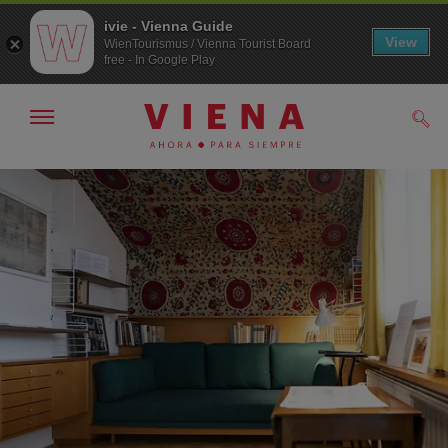
ivie - Vienna Guide
View
WienTourismus / Vienna Tourist Board
free - In Google Play
Mostrar/ocultar
Busc
navegación
A
Al
la
contenido
navegación