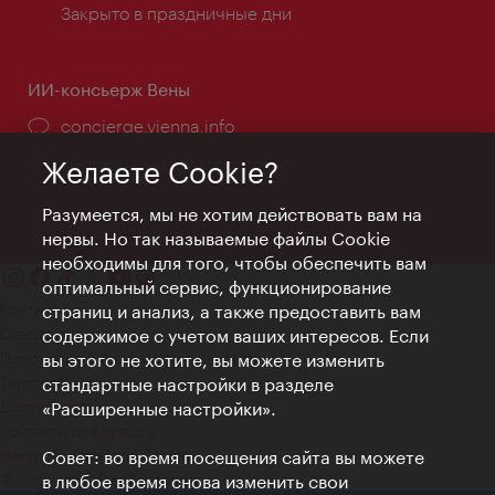
Закрыто в праздничные дни
ИИ-консьерж Вены
concierge.vienna.info
Информация круглосуточно
Желаете Cookie?
Разумеется, мы не хотим действовать вам на
нервы. Но так называемые файлы Cookie
необходимы для того, чтобы обеспечить вам
оптимальный сервис, функционирование
Контакт
страниц и анализ, а также предоставить вам
Credits
содержимое с учетом ваших интересов. Если
Положение о конфиденциальности
вы этого не хотите, вы можете изменить
Terms of Use
стандартные настройки в разделе
Доступность
«Расширенные настройки».
Контакты для прессы
Совет: во время посещения сайта вы можете
Настройки файлов Cookie
© Copyright WienTourismus
в любое время снова изменить свои