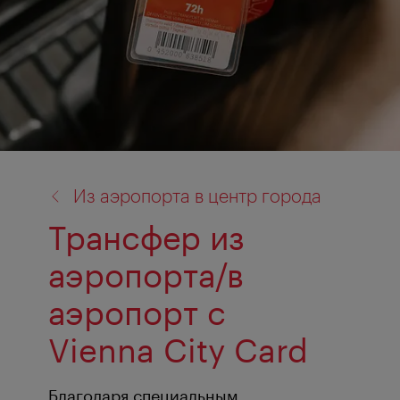
назад
Из аэропорта в центр города
к:
Трансфер из
аэропорта/в
аэропорт с
Vienna City Card
Благодаря специальным