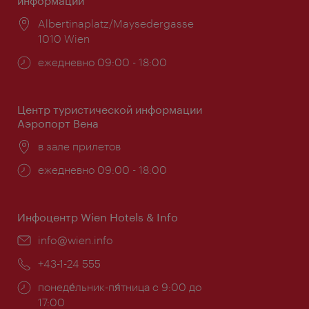
информации
Расположение:
Albertinaplatz/Maysedergasse
1010 Wien
Часы
ежедневно 09:00 - 18:00
работы:
Центр туристической информации
Аэропорт Вена
Расположение:
в зале прилетов
Часы
ежедневно 09:00 - 18:00
работы:
Инфоцентр Wien Hotels & Info
Эл.
info@wien.info
почта:
Телефон:
+43-1-24 555
Часы
понеде́льник-пя́тница с 9:00 до
работы:
17:00