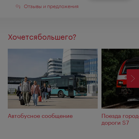
Отзывы
Отзывы и предложения
и
предложения
Хочетсябольшего?
ВП
Автобусное сообщение
Поезда город
дороги S7