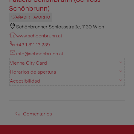
Schönbrunn)
AÑADIR FAVORITO
Schönbrunner Schlossstraße, 1130 Wien
www.schoenbrunn.at
+43 1 811 13 239
info@schoenbrunn.at
Vienna City Card
Horarios de apertura
Accesibilidad
Comentarios
Comentarios