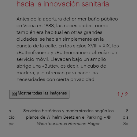
hacia la innovación sanitaria
Antes de la apertura del primer baño público
en Viena en 1883, las necesidades, como
también era habitual en otras grandes
ciudades, se hacían simplemente en la
cuneta de la calle. En los siglos XVIII y XIX, los
«Buttenfrauen» y «Buttenmänner» ofrecían un
servicio móvil. Llevaban bajo un amplio
abrigo una «Butte», es decir, un cubo de
madera, y lo ofrecían para hacer las
necesidades con cierta privacidad.
de
Mostrar todas las imágenes
1
/
2
ún los
Servicios históricos y modernizados según los
Servi
 palacio
planos de Wilhelm Beetz en el Parkring
–
©
planos 
 Höger
WienTourismus Hermann Höger
Schön