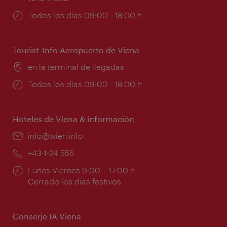
Horarios
Todos los días 09:00 - 18:00 h
de
apertura:
Tourist-Info Aeropuerto de Viena
Lugar:
en la terminal de llegadas
Horarios
Todos los días 09:00 - 18:00 h
de
apertura:
Hoteles de Viena & información
e-
info@wien.info
mail:
Teléfono:
+43-1-24 555
Horarios
Lunes-Viernes 9:00 – 17:00 h
de
Cerrado los días festivos
apertura:
Conserje IA Viena