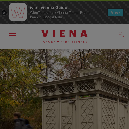
ivie - Vienna Guide
View
WienTourismus / Vienna Tourist Board
free - In Google Play
Mostrar/ocultar
Busc
navegación
A
Al
la
contenido
navegación