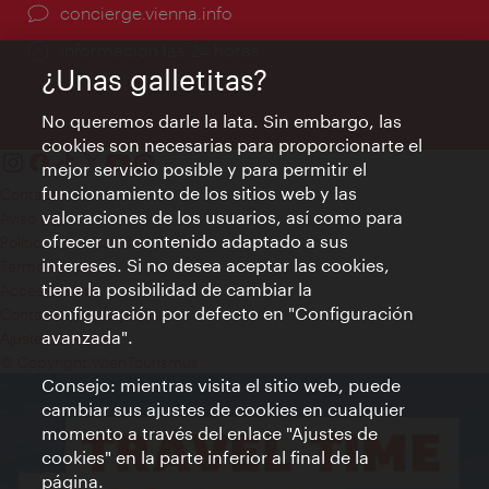
concierge.vienna.info
Información las 24 horas
¿Unas galletitas?
No queremos darle la lata. Sin embargo, las
cookies son necesarias para proporcionarte el
mejor servicio posible y para permitir el
funcionamiento de los sitios web y las
Contacto
valoraciones de los usuarios, así como para
Aviso legal
ofrecer un contenido adaptado a sus
Política de privacidad de datos
intereses. Si no desea aceptar las cookies,
Terms of Use
tiene la posibilidad de cambiar la
Accesibilidad
configuración por defecto en "Configuración
Contacto para la prensa
avanzada".
Ajustes de cookie
© Copyright WienTourismus
Consejo: mientras visita el sitio web, puede
cambiar sus ajustes de cookies en cualquier
momento a través del enlace "Ajustes de
cookies" en la parte inferior al final de la
página.