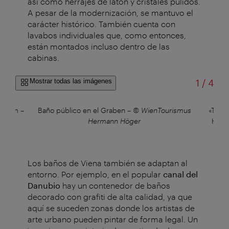
así como herrajes de latón y cristales pulidos.
A pesar de la modernización, se mantuvo el
carácter histórico. También cuenta con
lavabos individuales que, como entonces,
están montados incluso dentro de las
cabinas.
de
Mostrar todas las imágenes
1
/
4
Museum
–
Baño público en el Graben
–
© WienTourismus
«Toile
Hermann Höger
Hund
Los baños de Viena también se adaptan al
entorno. Por ejemplo, en el popular
canal del
Danubio
hay un contenedor de baños
decorado con grafiti de alta calidad, ya que
aquí se suceden zonas donde los artistas de
arte urbano pueden pintar de forma legal. Un