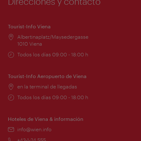
Direcciones y contacto
Tourist-Info Viena
Lugar:
Albertinaplatz/Maysedergasse
1010 Viena
Horarios
Todos los días 09:00 - 18:00 h
de
apertura:
Tourist-Info Aeropuerto de Viena
Lugar:
en la terminal de llegadas
Horarios
Todos los días 09:00 - 18:00 h
de
apertura:
Hoteles de Viena & información
e-
info@wien.info
mail:
Teléfono:
+43-1-24 555