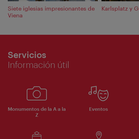
Siete iglesias impresionantes de
Karlsplatz y 
Viena
Servicios
Información útil
Monumentos de la A a la
Eventos
Z