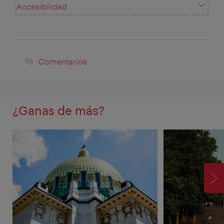
Accesibilidad
Comentarios
Comentarios
¿Ganas de más?
SI