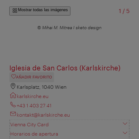
de
Mostrar todas las imágenes
1
/
5
mbH
© Mihai M. Mitrea I sketo design
Iglesia de San Carlos (Karlskirche)
AÑADIR FAVORITO
Karlsplatz, 1040 Wien
karlskirche.eu
+43 1 403 27 41
kontakt@karlskirche.eu
Vienna City Card
Horarios de apertura