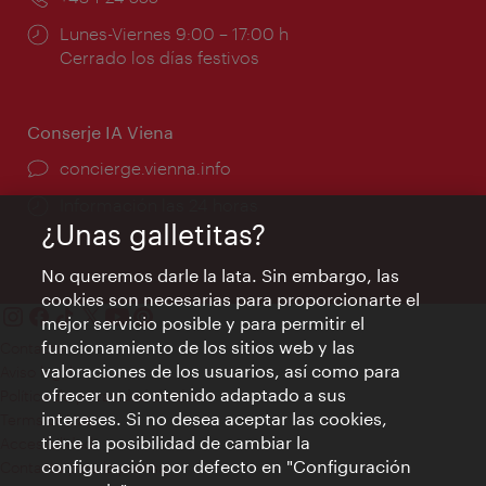
Horarios
Lunes-Viernes 9:00 – 17:00 h
de
Cerrado los días festivos
apertura:
Conserje IA Viena
concierge.vienna.info
Información las 24 horas
¿Unas galletitas?
No queremos darle la lata. Sin embargo, las
cookies son necesarias para proporcionarte el
mejor servicio posible y para permitir el
funcionamiento de los sitios web y las
Contacto
valoraciones de los usuarios, así como para
Aviso legal
ofrecer un contenido adaptado a sus
Política de privacidad de datos
intereses. Si no desea aceptar las cookies,
Terms of Use
tiene la posibilidad de cambiar la
Accesibilidad
configuración por defecto en "Configuración
Contacto para la prensa