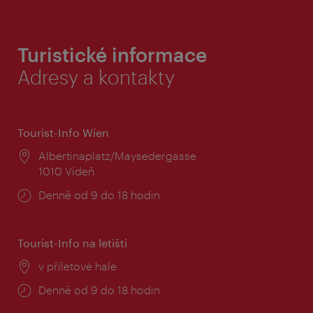
Turistické informace
Adresy a kontakty
Tourist-Info Wien
Místo:
Albertinaplatz/Maysedergasse
1010 Vídeň
Provozní
Denně od 9 do 18 hodin
doba:
Tourist-Info na letišti
Místo:
v příletové hale
Provozní
Denně od 9 do 18 hodin
doba: