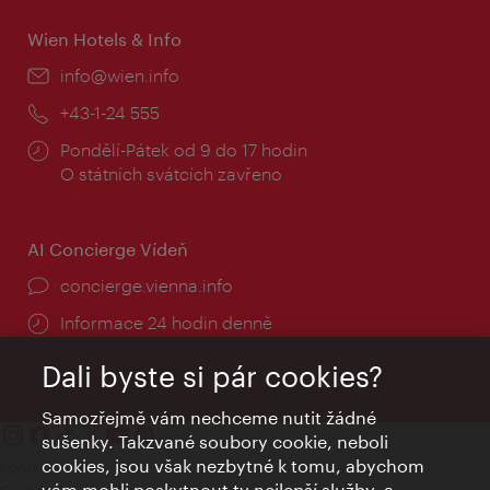
Wien Hotels & Info
E-
info@wien.info
mail:
Telefon:
+43-1-24 555
Provozní
Pondělí-Pátek od 9 do 17 hodin
doba:
O státních svátcích zavřeno
AI Concierge Vídeň
concierge.vienna.info
Informace 24 hodin denně
Dali byste si pár cookies?
Samozřejmě vám nechceme nutit žádné
sušenky. Takzvané soubory cookie, neboli
cookies, jsou však nezbytné k tomu, abychom
Kontakty
vám mohli poskytnout ty nejlepší služby, a