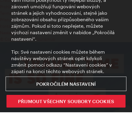
Credits
zároveň umožňují fungování webových
Prohlášení o ochraně osobních údajů
stránek a jejich vyhodnocování, stejně jako
Terms of Use
zobrazování obsahu přizpůsobeného vašim
Přístupnost
zájmům. Pokud si toto nepřejete, můžete
Kontakt pro tisk
výchozí nastavení změnit v nabídce „Pokročilá
Nastavení cookies
nastavení“.
© Copyright Wien Tourismus
Tip: Své nastavení cookies můžete během
návštěvy webových stránek opět kdykoli
změnit pomocí odkazu “Nastavení cookies” v
zápatí na konci těchto webových stránek.
POKROČILÉM NASTAVENÍ
PŘIJMOUT VŠECHNY SOUBORY COOKIES