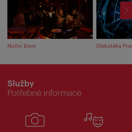
VP
Noční život
Diskotéka Pr
Služby
Potřebné informace