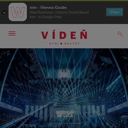
ivie - Vienna Guide
View
WienTourismus / Vienna Tourist Board
free - In Google Play
Zobrazit/skrýt
Hled
navigační
panel
Přejít
Přejít
na
k obsahu
procházení