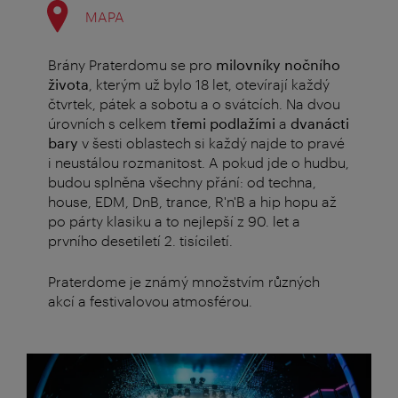
MAPA
Brány Praterdomu se pro
milovníky nočního
života
, kterým už bylo 18 let, otevírají každý
čtvrtek, pátek a sobotu a o svátcích. Na dvou
úrovních s celkem
třemi podlažími
a
dvanácti
bary
v šesti oblastech si každý najde to pravé
i neustálou rozmanitost. A pokud jde o hudbu,
budou splněna všechny přání: od techna,
house, EDM, DnB, trance, R'n'B a hip hopu až
po párty klasiku a to nejlepší z 90. let a
prvního desetiletí 2. tisíciletí.
Praterdome je známý množstvím různých
akcí a festivalovou atmosférou.