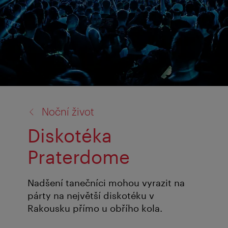
zpět
Noční život
na:
Diskotéka
Praterdome
Nadšení tanečníci mohou vyrazit na
párty na největší diskotéku v
Rakousku přímo u obřího kola.