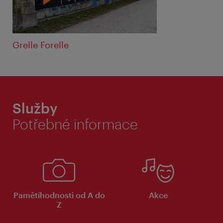
Grelle Forelle
Služby
Potřebné informace
Pamětihodnosti od A do
Akce
Z