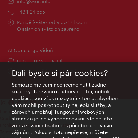
E-
info@wien.info
mail:
Telefon:
+43-1-24 555
Provozní
Pondělí-Pátek od 9 do 17 hodin
doba:
O státních svátcích zavřeno
AI Concierge Vídeň
concierge.vienna.info
Informace 24 hodin denně
Dali byste si pár cookies?
Samozřejmě vám nechceme nutit žádné
sušenky. Takzvané soubory cookie, neboli
cookies, jsou však nezbytné k tomu, abychom
vám mohli poskytnout ty nejlepší služby, a
Kontakty
zároveň umožňují fungování webových
Credits
stránek a jejich vyhodnocování, stejně jako
Prohlášení o ochraně osobních údajů
zobrazování obsahu přizpůsobeného vašim
Terms of Use
zájmům. Pokud si toto nepřejete, můžete