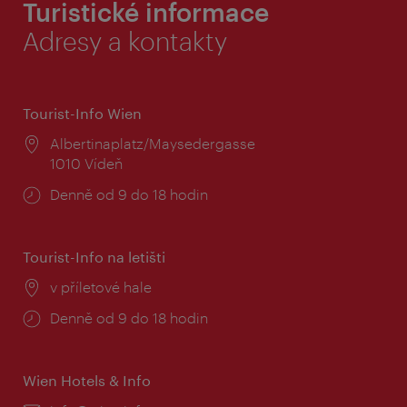
Turistické informace
Adresy a kontakty
Tourist-Info Wien
Místo:
Albertinaplatz/Maysedergasse
1010 Vídeň
Provozní
Denně od 9 do 18 hodin
doba:
Tourist-Info na letišti
Místo:
v příletové hale
Provozní
Denně od 9 do 18 hodin
doba:
Wien Hotels & Info