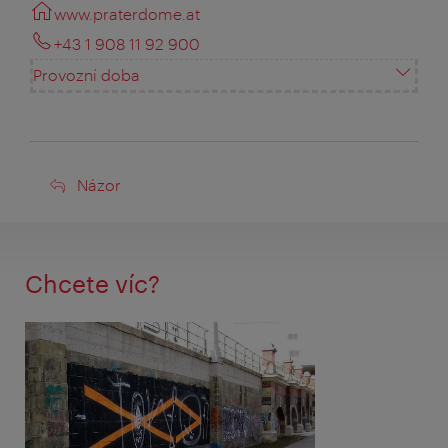
www.praterdome.at
+43 1 908 11 92 900
Provozní doba
Názor
Názor
Chcete víc?