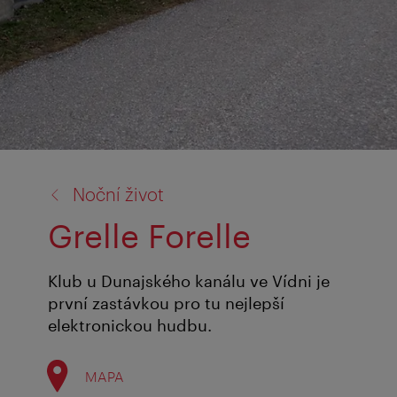
zpět
Noční život
na:
Grelle Forelle
Klub u Dunajského kanálu ve Vídni je
první zastávkou pro tu nejlepší
elektronickou hudbu.
MAPA