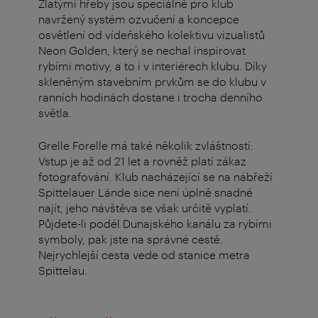
Zlatými hřeby jsou speciálně pro klub
navržený systém ozvučení a koncepce
osvětlení od vídeňského kolektivu vizualistů
Neon Golden, který se nechal inspirovat
rybími motivy, a to i v interiérech klubu. Díky
skleněným stavebním prvkům se do klubu v
ranních hodinách dostane i trocha denního
světla.
Grelle Forelle má také několik zvláštností:
Vstup je až od 21 let a rovněž platí zákaz
fotografování. Klub nacházející se na nábřeží
Spittelauer Lände sice není úplně snadné
najít, jeho návštěva se však určitě vyplatí.
Půjdete-li podél Dunajského kanálu za rybími
symboly, pak jste na správné cestě.
Nejrychlejší cesta vede od stanice metra
Spittelau.