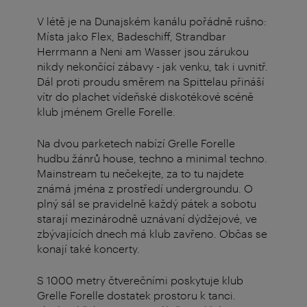
V létě je na Dunajském kanálu pořádně rušno:
Místa jako Flex, Badeschiff, Strandbar
Herrmann a Neni am Wasser jsou zárukou
nikdy nekončící zábavy - jak venku, tak i uvnitř.
Dál proti proudu směrem na Spittelau přináší
vítr do plachet vídeňské diskotékové scéně
klub jménem Grelle Forelle.
Na dvou parketech nabízí Grelle Forelle
hudbu žánrů house, techno a minimal techno.
Mainstream tu nečekejte, za to tu najdete
známá jména z prostředí undergroundu. O
plný sál se pravidelně každý pátek a sobotu
starají mezinárodně uznávaní dýdžejové, ve
zbývajících dnech má klub zavřeno. Občas se
konají také koncerty.
S 1000 metry čtverečními poskytuje klub
Grelle Forelle dostatek prostoru k tanci.