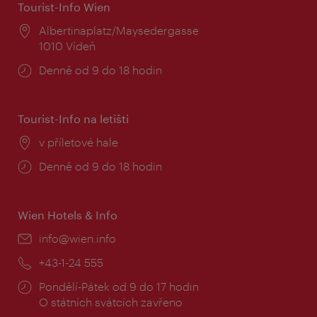
Tourist-Info Wien
Místo:
Albertinaplatz/Maysedergasse
1010 Vídeň
Provozní
Denně od 9 do 18 hodin
doba:
Tourist-Info na letišti
Místo:
v příletové hale
Provozní
Denně od 9 do 18 hodin
doba:
Wien Hotels & Info
E-
info@wien.info
mail:
Telefon:
+43-1-24 555
Provozní
Pondělí-Pátek od 9 do 17 hodin
doba:
O státních svátcích zavřeno