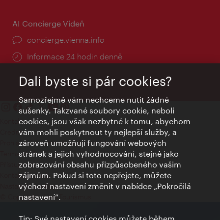
AI Concierge Vídeň
concierge.vienna.info
Informace 24 hodin denně
Dali byste si pár cookies?
Samozřejmě vám nechceme nutit žádné
sušenky. Takzvané soubory cookie, neboli
cookies, jsou však nezbytné k tomu, abychom
Kontakty
vám mohli poskytnout ty nejlepší služby, a
Credits
zároveň umožňují fungování webových
Prohlášení o ochraně osobních údajů
stránek a jejich vyhodnocování, stejně jako
Terms of Use
zobrazování obsahu přizpůsobeného vašim
Přístupnost
zájmům. Pokud si toto nepřejete, můžete
Kontakt pro tisk
výchozí nastavení změnit v nabídce „Pokročilá
Nastavení cookies
nastavení“.
© Copyright Wien Tourismus
Tip: Své nastavení cookies můžete během