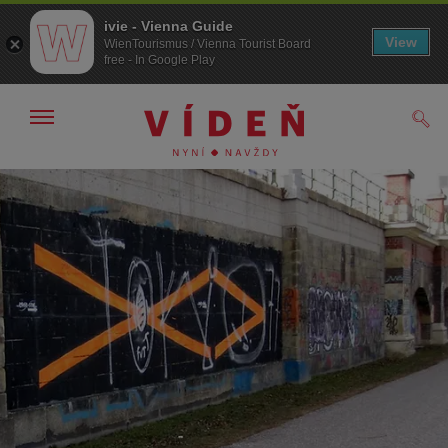
ivie - Vienna Guide
View
WienTourismus / Vienna Tourist Board
free - In Google Play
Zobrazit/skrýt
Hled
navigační
panel
Přejít
Přejít
na
k obsahu
procházení