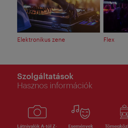
Elektronikus zene
Flex
Szolgáltatások
Hasznos információk
Látnivalók A-tól Z-
Események
Tömegköz