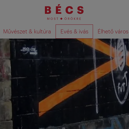
Művészet & kultúra
Evés & ivás
Élhető város
Keresési találatok megjelenítése a té