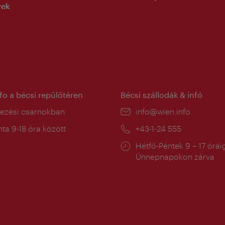
yek
nfo a bécsi repülőtéren
Bécsi szállodák & infó
ín:
kezési csarnokban
E-
info@wien.info
mail:
a
ta 9-18 óra között
Telefon:
+43-1-24 555
:
Nyitva
Hétfő-Péntek 9 – 17 órái
tartás:
Ünnepnapokon zárva