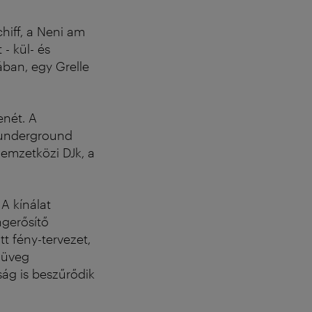
hiff, a Neni am
- kül- és
ában, egy Grelle
enét. A
 underground
emzetközi DJk, a
A kínálat
ngerősítő
tt fény-tervezet,
z üveg
ság is beszűrődik