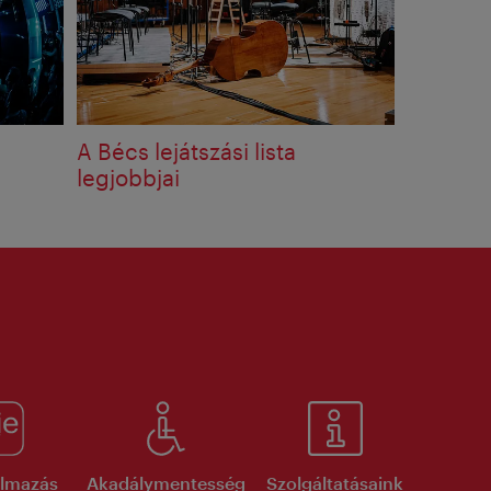
A Bécs lejátszási lista
legjobbjai
kalmazás
Akadálymentesség
Szolgáltatásaink