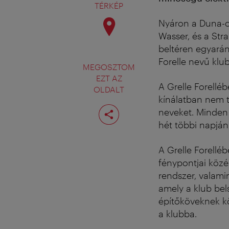
TÉRKÉP
Nyáron a Duna-cs
Wasser, és a Str
beltéren egyarán
Forelle nevű klub
MEGOSZTOM
EZT AZ
A Grelle Forellé
OLDALT
kínálatban nem 
Oldal
neveket. Minden
megosztása
hét többi napján 
A Grelle Forellé
fénypontjai közé
rendszer, valamin
amely a klub bel
építőköveknek kö
a klubba.