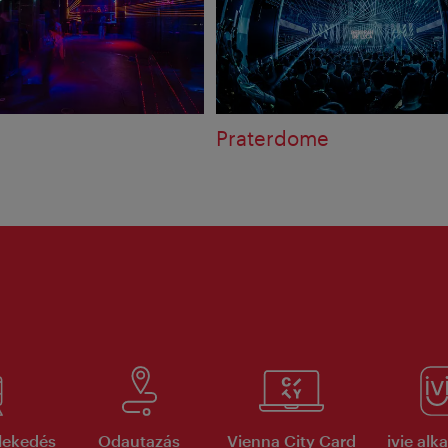
Praterdome
lekedés
Odautazás
Vienna City Card
ivie al