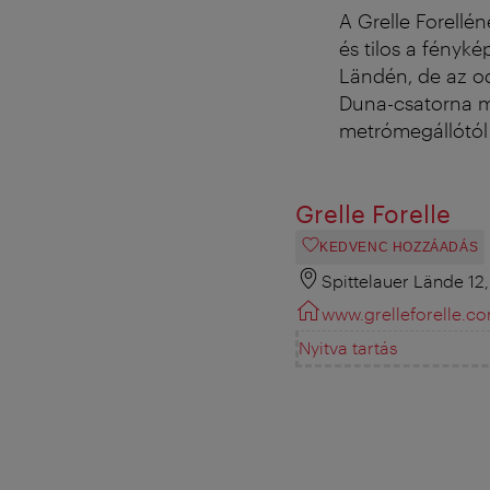
A Grelle Forellé
és tilos a fényk
Ländén, de az o
Duna-csatorna me
metrómegállótól
Grelle Forelle
KEDVENC HOZZÁADÁS
Spittelauer Lände 12
www.grelleforelle.c
Nyitva tartás