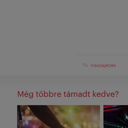
Visszajelzés
Visszajelzés
Még többre támadt kedve?