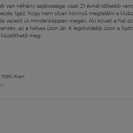
nek van néhány sajátossága: csak 21 évnél idősebb ve
épezés. Igaz, hogy nem olyan könnyű megtalálni a klubo
da vezető út mindenképpen megéri. Aki követi a hal-s
ntén, az a helyes úton jár. A legrövidebb úton a Spit
 közelíthető meg.
, 1090 Wien
om