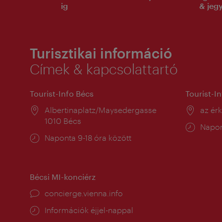
ig
& jeg
Turisztikai információ
Címek & kapcsolattartó
Tourist-Info Bécs
Tourist-I
Helyszín:
Albertinaplatz/Maysedergasse
Helysz
az ér
1010 Bécs
Nyitv
Napon
Nyitva
Naponta 9-18 óra között
tartás
tartás:
Bécsi MI-konciérz
concierge.vienna.info
Információk éjjel-nappal