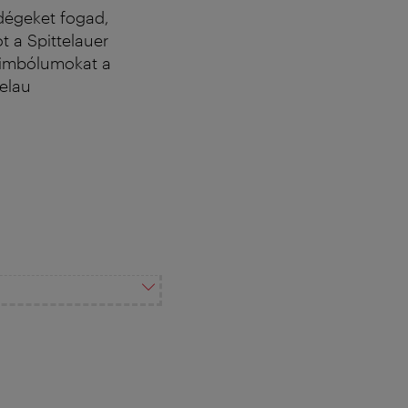
ndégeket fogad,
t a Spittelauer
zimbólumokat a
telau