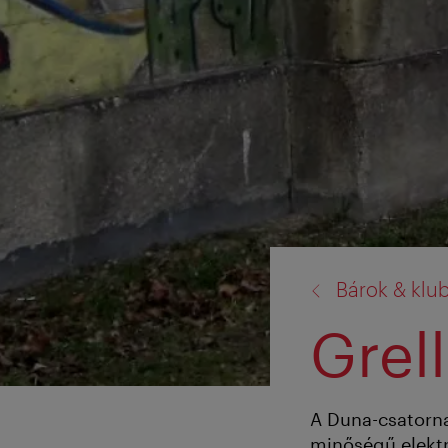
vissza
Bárok & klu
a:
Grell
A Duna-csatorna
minőségű elektr