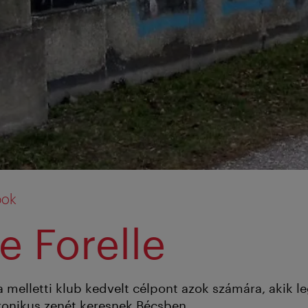
bok
e Forelle
 melletti klub kedvelt célpont azok számára, akik l
onikus zenét keresnek Bécsben.