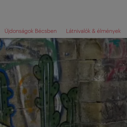
A
A
Mit
Újdonságok Bécsben
Látnivalók & élmények
navigációhoz
tartalomhoz
az,
amit
keres?