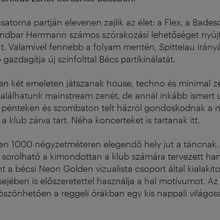
atorna partján elevenen zajlik az élet: a Flex, a Badesc
andbar Herrmann számos szórakozási lehetőséget nyújt 
t. Valamivel fennebb a folyam mentén, Spittelau irány
 gazdagítja új színfolttal Bécs partikínálatát.
ben két emeleten játszanak house, techno és minimal z
találhatunk mainstream zenét, de annál inkább ismert
 pénteken és szombaton telt házról gondoskodnak a n
a klub zárva tart. Néha koncerteket is tartanak itt.
ben 1000 négyzetméteren elegendő hely jut a táncnak. 
 sorolható a kimondottan a klub számára tervezett ha
t a bécsi Neon Golden vizualista csoport által kialakíto
sejében is előszeretettel használja a hal motívumot. A
szönhetően a reggeli órákban egy kis nappali világos