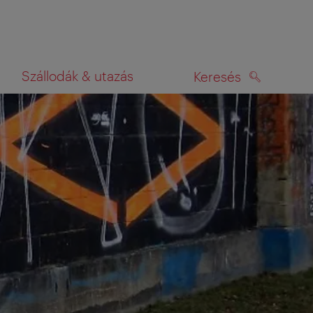
Szállodák & utazás
Keresés
KERESÉS
rképen