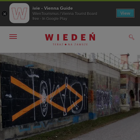
ivie - Vienna Guide
View
WienTourismus / Vienna Tourist Board
free - In Google Play
Pokaż/ukryj
Szuk
nawigację
Przejdź
Przejdź
do
do
nawigacji
treści