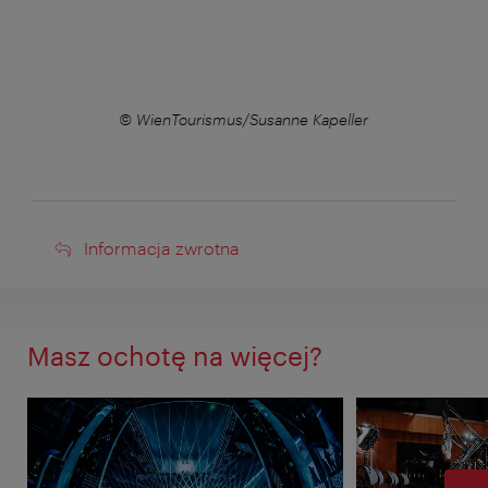
r
© WienTourismus/Susanne Kapeller
Informacja
Informacja zwrotna
zwrotna
Masz ochotę na więcej?