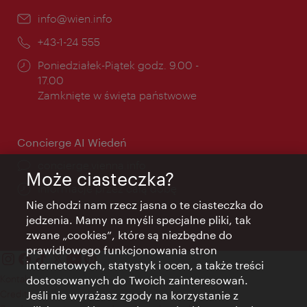
E-
info@wien.info
mail:
Telefon:
+43-1-24 555
Godziny
Poniedziałek-Piątek godz. 9.00 -
otwarcia:
17.00
Zamknięte w święta państwowe
Concierge AI Wiedeń
concierge.vienna.info
Może ciasteczka?
Informacje przez całą dobę
Nie chodzi nam rzecz jasna o te ciasteczka do
jedzenia. Mamy na myśli specjalne pliki, tak
zwane „cookies”, które są niezbędne do
prawidłowego funkcjonowania stron
internetowych, statystyk i ocen, a także treści
Kontakt
dostosowanych do Twoich zainteresowań.
Credits
Jeśli nie wyrażasz zgody na korzystanie z