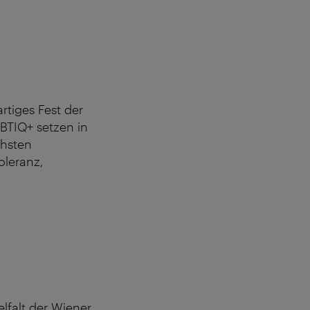
artiges Fest der
BTIQ+ setzen in
chsten
oleranz,
elfalt der Wiener