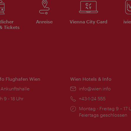
tlicher
Anreise
Vienna City Card
ivi
& Tickets
nfo Flughafen Wien
Wien Hotels & Info
 Ankunftshalle
Email:
info@wien.info
ngszeiten:
h 9 - 18 Uhr
Telefon:
+43-1-24 555
Öffnungszeiten:
Montag - Freitag 9 – 17 
Feiertags geschlossen