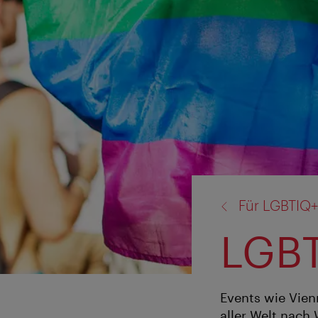
Zurück
Für LGBTIQ
zu:
LGBT
Events wie Vien
aller Welt nach 