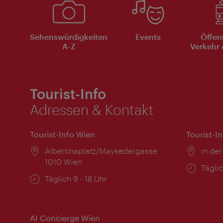
Sehenswürdigkeiten
Events
Öffen
A-Z
Verkehr 
Tourist-Info
Adressen & Kontakt
Tourist-Info Wien
Tourist-I
Ort:
Albertinaplatz/Maysedergasse
Ort:
in der
1010 Wien
Öffnu
Täglic
Öffnungszeiten:
Täglich 9 - 18 Uhr
AI Concierge Wien