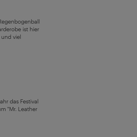
r Regenbogenball
rderobe ist hier
 und viel
ahr das Festival
um "Mr. Leather