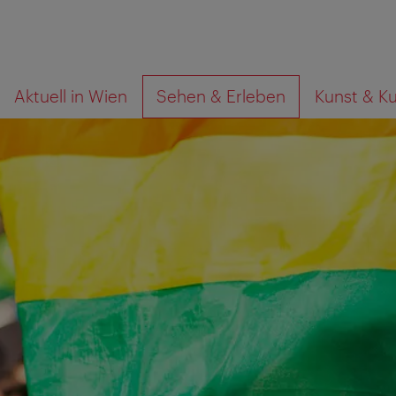
Zur
Zum
Wonach
Aktuell in Wien
Sehen & Erleben
Kunst & Ku
Navigation
Inhalt
suchen
Sie?