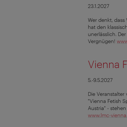
23.1.2027
Wer denkt, dass 
hat den klassisc
unerlässlich. Der
Vergnügen!
www
Vienna F
5.-9.5.2027
Die Veranstalter
"Vienna Fetish S
Austria" - steh
www.lmc-vienna.