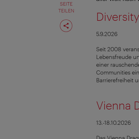
SEITE
TEILEN
Diversity
Seite
teilen
5.9.2026
Seit 2008 veranst
Lebensfreude und
einer rauschend
Communities ein 
Barrierefreiheit
Vienna D
13.-18.10.2026
Das Vienna Drag 