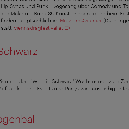
 Lip-Syncs und Punk-Livegesang über Comedy und Tan
m Make-up. Rund 30 Künstler:innen treten beim Festi
 finden hauptsächlich im
MuseumsQuartier
(Dschungel
 statt.
viennadragfestival.at
 Schwarz
Wien mit dem "Wien in Schwarz"-Wochenende zum Zen
Auf zahlreichen Events und Partys wird ausgiebig gefei
genball