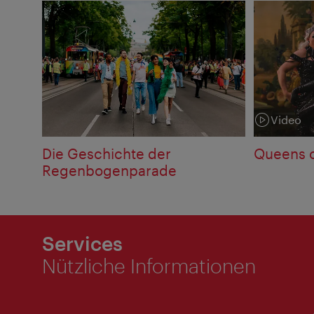
Video
Kategorie:
Die Geschichte der
Queens o
Regenbogenparade
Services
Nützliche Informationen