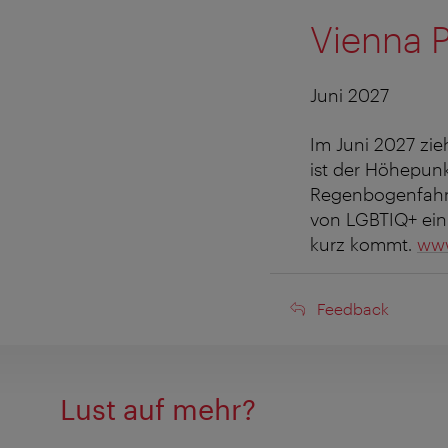
Vienna 
Juni 2027
Im Juni 2027 zie
ist der Höhepunk
Regenbogenfahne
von LGBTIQ+ ein.
kurz kommt.
www
Feedback
Feedback
Lust auf mehr?