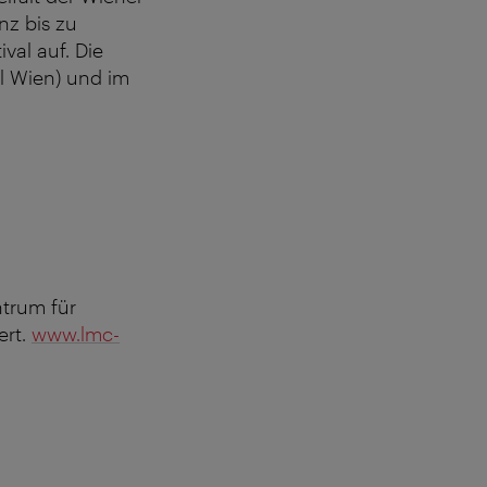
z bis zu
val auf. Die
 Wien) und im
trum für
ert.
www.lmc-