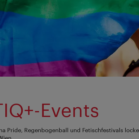
+
IQ+-Events
na Pride, Regenbogenball und Fetischfestivals lock
Wien.