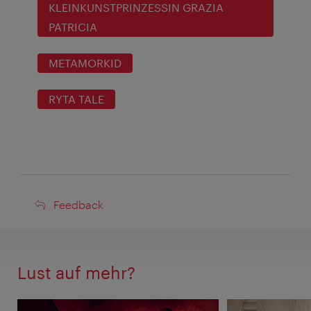
KLEINKUNSTPRINZESSIN GRAZIA
PATRICIA
METAMORKID
RYTA TALE
Feedback
Feedback
Lust auf mehr?