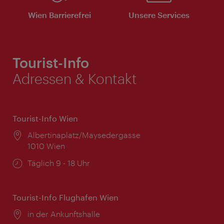
Wien Barrierefrei
Unsere Services
Tourist-Info
Adressen & Kontakt
Tourist-Info Wien
Ort:
Albertinaplatz/Maysedergasse
1010 Wien
Öffnungszeiten:
Täglich 9 - 18 Uhr
Tourist-Info Flughafen Wien
Ort:
in der Ankunftshalle