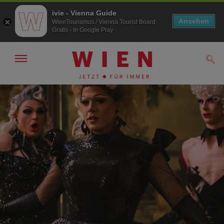
ivie - Vienna Guide
Ansehen
WienTourismus / Vienna Tourist Board
Gratis - In Google Play
Navigation
Such
anzeigen/
ausblenden
Zur
Zum
Navigation
Inhalt