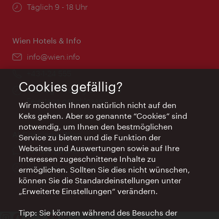
Öffnungszeiten:
Täglich 9 - 18 Uhr
Wien Hotels & Info
Email:
info@wien.info
Telefon:
+43-1-24 555
Cookies gefällig?
Öffnungszeiten:
Montag - Freitag 9 – 17 Uhr
Feiertags geschlossen
Wir möchten Ihnen natürlich nicht auf den
Keks gehen. Aber so genannte “Cookies” sind
notwendig, um Ihnen den bestmöglichen
AI Concierge Wien
Service zu bieten und die Funktion der
Websites und Auswertungen sowie auf Ihre
Ort:
concierge.wien.info
Interessen zugeschnittene Inhalte zu
Öffnungszeiten:
Informationen rund um die Uhr
ermöglichen. Sollten Sie dies nicht wünschen,
können Sie die Standardeinstellungen unter
„Erweiterte Einstellungen“ verändern.
Tipp: Sie können während des Besuchs der