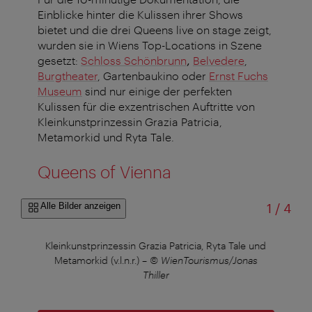
Einblicke hinter die Kulissen ihrer Shows
bietet und die drei Queens live on stage zeigt,
wurden sie in Wiens Top-Locations in Szene
gesetzt:
Schloss Schönbrunn
,
Belvedere
,
Burgtheater
, Gartenbaukino
oder
Ernst Fuchs
Museum
sind nur einige der perfekten
Kulissen für die exzentrischen Auftritte von
Kleinkunstprinzessin Grazia Patricia,
Metamorkid und Ryta Tale.
Queens of Vienna
von
Alle Bilder anzeigen
1
/
4
ller
Kleinkunstprinzessin Grazia Patricia, Ryta Tale und
Kl
Metamorkid (v.l.n.r.)
–
© WienTourismus/Jonas
Thiller