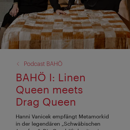
Zurück
Podcast BAHÖ
zu:
BAHÖ I: Linen
Queen meets
Drag Queen
Hanni Vanicek empfängt Metamorkid
in der legendären „Schwäbischen