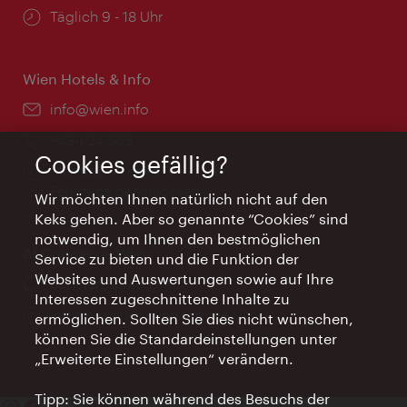
Öffnungszeiten:
Täglich 9 - 18 Uhr
Wien Hotels & Info
Email:
info@wien.info
Telefon:
+43-1-24 555
Cookies gefällig?
Öffnungszeiten:
Montag - Freitag 9 – 17 Uhr
Feiertags geschlossen
Wir möchten Ihnen natürlich nicht auf den
Keks gehen. Aber so genannte “Cookies” sind
notwendig, um Ihnen den bestmöglichen
AI Concierge Wien
Service zu bieten und die Funktion der
Websites und Auswertungen sowie auf Ihre
Ort:
concierge.wien.info
Interessen zugeschnittene Inhalte zu
Öffnungszeiten:
Informationen rund um die Uhr
ermöglichen. Sollten Sie dies nicht wünschen,
können Sie die Standardeinstellungen unter
„Erweiterte Einstellungen“ verändern.
Tipp: Sie können während des Besuchs der