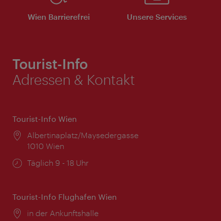
Wien Barrierefrei
Unsere Services
Tourist-Info
Adressen & Kontakt
Tourist-Info Wien
Ort:
Albertinaplatz/Maysedergasse
1010 Wien
Öffnungszeiten:
Täglich 9 - 18 Uhr
Tourist-Info Flughafen Wien
Ort:
in der Ankunftshalle