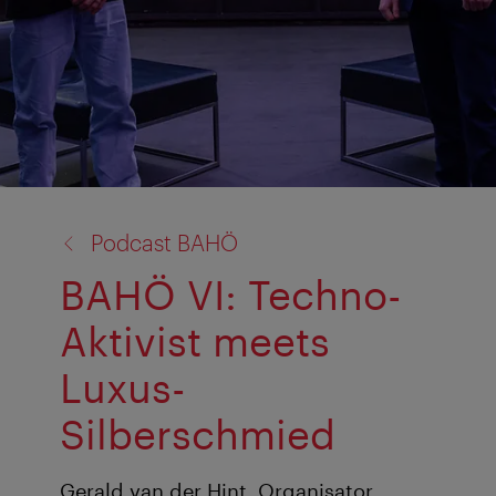
Zurück
Podcast BAHÖ
zu:
BAHÖ VI: Techno-
Aktivist meets
Luxus-
Silberschmied
Gerald van der Hint, Organisator