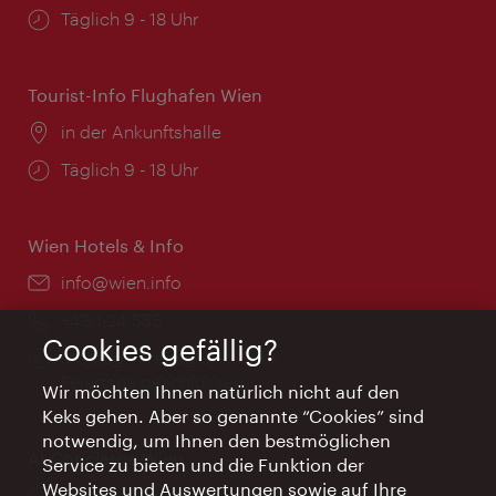
Öffnungszeiten:
Täglich 9 - 18 Uhr
Tourist-Info Flughafen Wien
Ort:
in der Ankunftshalle
Öffnungszeiten:
Täglich 9 - 18 Uhr
Wien Hotels & Info
Email:
info@wien.info
Telefon:
+43-1-24 555
Cookies gefällig?
Öffnungszeiten:
Montag - Freitag 9 – 17 Uhr
Feiertags geschlossen
Wir möchten Ihnen natürlich nicht auf den
Keks gehen. Aber so genannte “Cookies” sind
notwendig, um Ihnen den bestmöglichen
AI Concierge Wien
Service zu bieten und die Funktion der
Websites und Auswertungen sowie auf Ihre
Ort:
concierge.wien.info