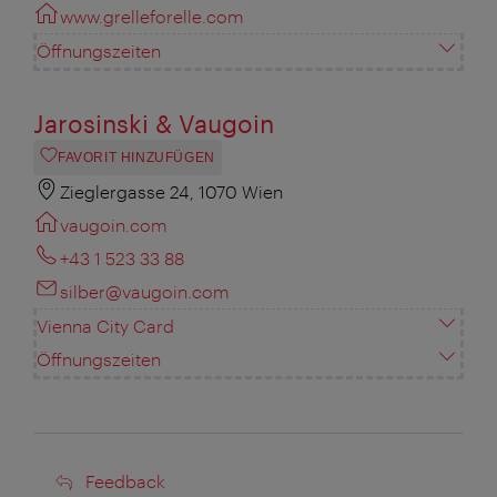
www.grelleforelle.com
Öffnungszeiten
Jarosinski & Vaugoin
FAVORIT HINZUFÜGEN
Zieglergasse 24, 1070 Wien
vaugoin.com
+43 1 523 33 88
silber@vaugoin.com
Vienna City Card
Öffnungszeiten
Feedback
Feedback