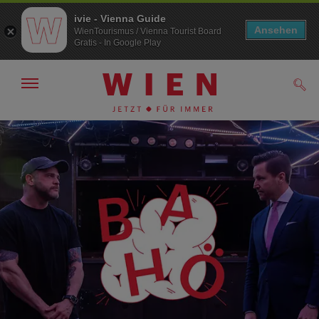
ivie - Vienna Guide
Ansehen
WienTourismus / Vienna Tourist Board
Gratis - In Google Play
Navigation
Such
anzeigen/
ausblenden
Zur
Zum
Navigation
Inhalt