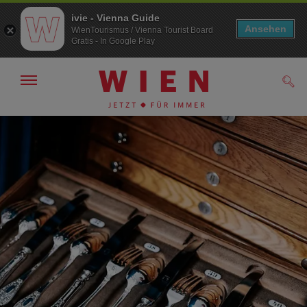
ivie - Vienna Guide
Ansehen
WienTourismus / Vienna Tourist Board
Gratis - In Google Play
Navigation
Such
anzeigen/
ausblenden
Zur
Zum
Navigation
Inhalt