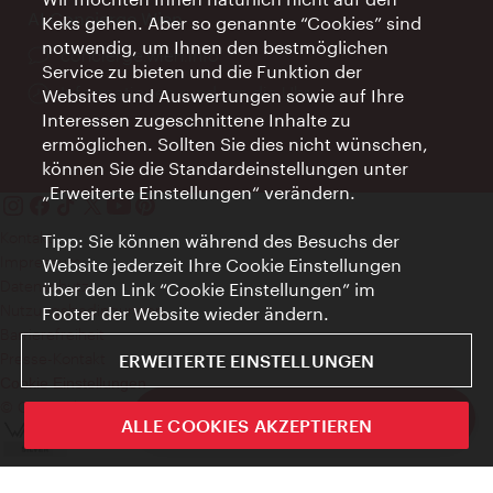
AI Concierge Wien
Keks gehen. Aber so genannte “Cookies” sind
notwendig, um Ihnen den bestmöglichen
Ort:
concierge.wien.info
Service zu bieten und die Funktion der
Öffnungszeiten:
Informationen rund um die Uhr
Websites und Auswertungen sowie auf Ihre
Interessen zugeschnittene Inhalte zu
ermöglichen. Sollten Sie dies nicht wünschen,
können Sie die Standardeinstellungen unter
„Erweiterte Einstellungen“ verändern.
Kontakt
Tipp: Sie können während des Besuchs der
Impressum
Website jederzeit Ihre Cookie Einstellungen
Datenschutz
über den Link “Cookie Einstellungen” im
Nutzungsbedingungen
Footer der Website wieder ändern.
Barrierefreiheit
Presse-Kontakt
ERWEITERTE EINSTELLUNGEN
Cookie Einstellungen
© Copyright WienTourismus
ivie - Die offizielle City Guide App
ALLE COOKIES AKZEPTIEREN
Schlie