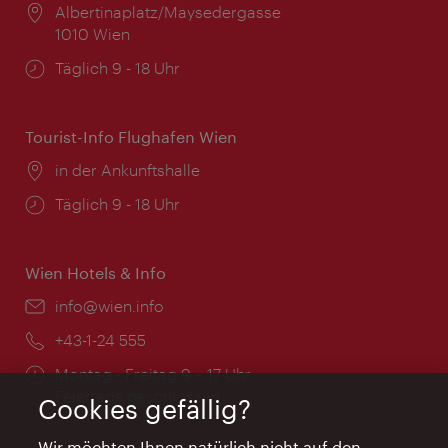
Ort:
Albertinaplatz/Maysedergasse
1010 Wien
Öffnungszeiten:
Täglich 9 - 18 Uhr
Tourist-Info Flughafen Wien
Ort:
in der Ankunftshalle
Öffnungszeiten:
Täglich 9 - 18 Uhr
Wien Hotels & Info
Email:
info@wien.info
Telefon:
+43-1-24 555
Öffnungszeiten:
Montag - Freitag 9 – 17 Uhr
Feiertags geschlossen
Cookies gefällig?
Wir möchten Ihnen natürlich nicht auf den