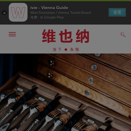
ivie - Vienna Guide
查看
WienTourismus / Vienna Tourist Board
免费 - In Google Play
显
搜
示/
索
隐
前
前
藏
往
往
导
导
内
航
航
容