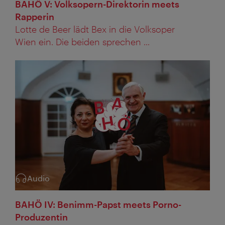
BAHÖ V: Volksopern-Direktorin meets
Rapperin
Lotte de Beer lädt Bex in die Volksoper
Wien ein. Die beiden sprechen ...
Audio
Kategorie:
BAHÖ IV: Benimm-Papst meets Porno-
Produzentin