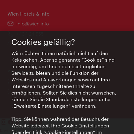
Wien Hotels & Info
Email:
info@wien.info
Telefon:
+43-1-24 555
Cookies gefällig?
Öffnungszeiten:
Montag - Freitag 9 – 17 Uhr
Feiertags geschlossen
Wir möchten Ihnen natürlich nicht auf den
Keks gehen. Aber so genannte “Cookies” sind
notwendig, um Ihnen den bestmöglichen
AI Concierge Wien
Service zu bieten und die Funktion der
Websites und Auswertungen sowie auf Ihre
Ort:
concierge.wien.info
Interessen zugeschnittene Inhalte zu
Öffnungszeiten:
Informationen rund um die Uhr
ermöglichen. Sollten Sie dies nicht wünschen,
können Sie die Standardeinstellungen unter
„Erweiterte Einstellungen“ verändern.
Tipp: Sie können während des Besuchs der
Website jederzeit Ihre Cookie Einstellungen
Kontakt
über den Link “Cookie Einstellungen” im