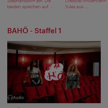
Stephansdom ein. Die
Lifestyle-Influencerin
beiden sprechen auf ...
Yules aus ...
BAHÖ - Staffel 1
Audio
Kategorie: