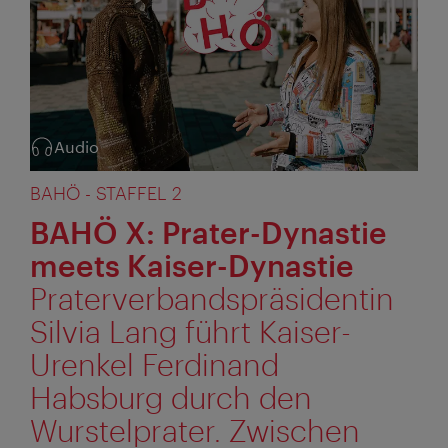
Audio
Kategorie:
BAHÖ - STAFFEL 2
BAHÖ X: Prater-Dynastie
meets Kaiser-Dynastie
Praterverbandspräsidentin
Silvia Lang führt Kaiser-
Urenkel Ferdinand
Habsburg durch den
Wurstelprater. Zwischen