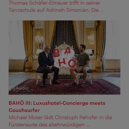
Thomas Schäfer-Elmayer trifft in seiner
Tanzschule auf Adrineh Simonian. Die ...
Audio
Kategorie:
BAHÖ III: Luxushotel-Concierge meets
Couchsurfer
Michael Moser lädt Christoph Pehofer in die
Fürstensuite des altehrwürdigen ...