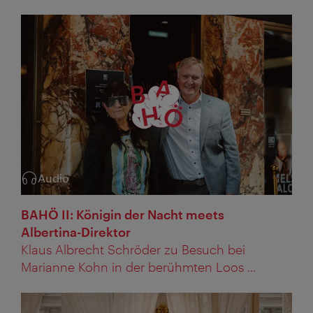
Audio
Kategorie:
BAHÖ II: Königin der Nacht meets
Albertina-Direktor
Klaus Albrecht Schröder zu Besuch bei
Marianne Kohn in der berühmten Loos ...