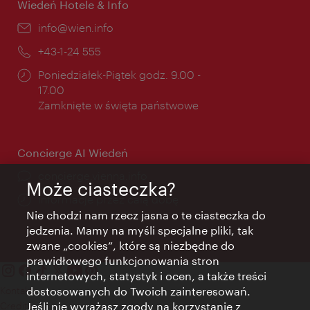
Wiedeń Hotele & Info
E-
info@wien.info
mail:
Telefon:
+43-1-24 555
Godziny
Poniedziałek-Piątek godz. 9.00 -
otwarcia:
17.00
Zamknięte w święta państwowe
Concierge AI Wiedeń
concierge.vienna.info
Może ciasteczka?
Informacje przez całą dobę
Nie chodzi nam rzecz jasna o te ciasteczka do
jedzenia. Mamy na myśli specjalne pliki, tak
zwane „cookies”, które są niezbędne do
prawidłowego funkcjonowania stron
internetowych, statystyk i ocen, a także treści
Kontakt
dostosowanych do Twoich zainteresowań.
Credits
Jeśli nie wyrażasz zgody na korzystanie z