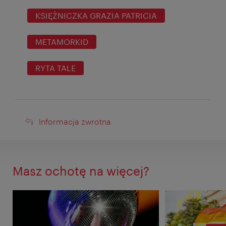
KSIĘŻNICZKA GRAZIA PATRICIA
METAMORKID
RYTA TALE
Informacja
Informacja zwrotna
zwrotna
Masz ochotę na więcej?