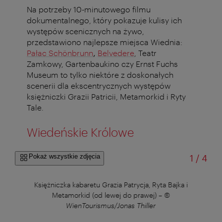
Na potrzeby 10-minutowego filmu
dokumentalnego, który pokazuje kulisy ich
występów scenicznych na żywo,
przedstawiono najlepsze miejsca Wiednia:
Pałac Schönbrunn
,
Belvedere
, Teatr
Zamkowy, Gartenbaukino
czy
Ernst Fuchs
Museum to tylko niektóre z doskonałych
scenerii dla ekscentrycznych występów
księżniczki Grazii Patricii, Metamorkid i Ryty
Tale.
Wiedeńskie Królowe
od
Pokaż wszystkie zdjęcia
1
/
4
ller
Księżniczka kabaretu Grazia Patrycja, Ryta Bajka i
Metamorkid (od lewej do prawej)
–
©
WienTourismus/Jonas Thiller