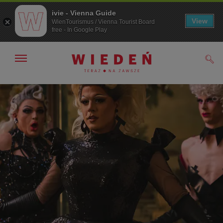
ivie - Vienna Guide
View
WienTourismus / Vienna Tourist Board
free - In Google Play
Pokaż/ukryj
Szuk
nawigację
Przejdź
Przejdź
do
do
nawigacji
treści