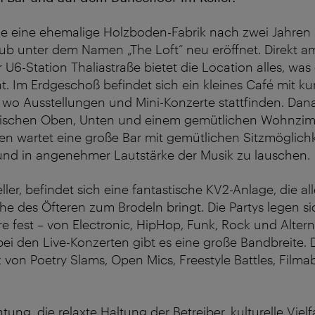
 eine ehemalige Holzboden-Fabrik nach zwei Jahren
b unter dem Namen „The Loft“ neu eröffnet. Direkt am
 U6-Station Thaliastraße bietet die Location alles, wa
. Im Erdgeschoß befindet sich ein kleines Café mit kun
o Ausstellungen und Mini-Konzerte stattfinden. Dan
wischen Oben, Unten und einem gemütlichen Wohnzi
n wartet eine große Bar mit gemütlichen Sitzmöglichk
nd in angenehmer Lautstärke der Musik zu lauschen.
ller, befindet sich eine fantastische KV2-Anlage, die all
he des Öfteren zum Brodeln bringt. Die Partys legen si
 fest – von Electronic, HipHop, Funk, Rock und Alternat
bei den Live-Konzerten gibt es eine große Bandbreite. D
von Poetry Slams, Open Mics, Freestyle Battles, Fil
htung, die relaxte Haltung der Betreiber, kulturelle Vielf