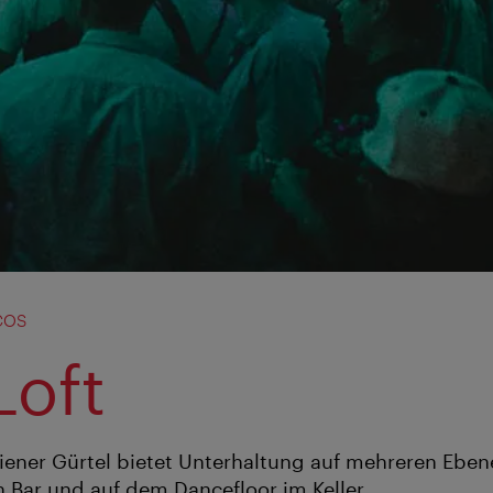
cos
Loft
ener Gürtel bietet Unterhaltung auf mehreren Ebene
 Bar und auf dem Dancefloor im Keller.