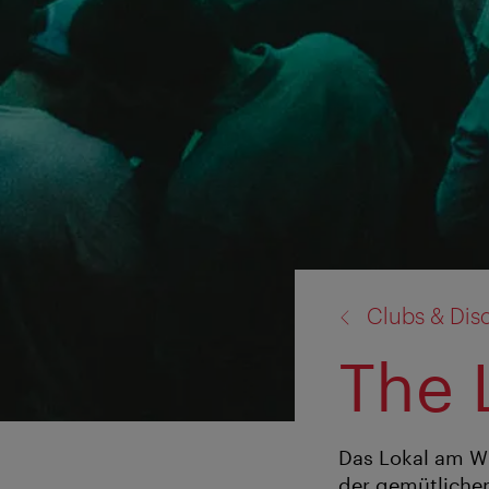
Zurück
Clubs & Dis
zu:
The 
Das Lokal am Wi
der gemütlichen