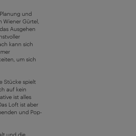
 Planung und
 Wiener Gürtel,
s das Ausgehen
stvoller
ach kann sich
mmer
eiten, um sich
e Stücke spielt
ch auf kein
ive ist alles
as Loft ist aber
mabenden und Pop-
alt und die