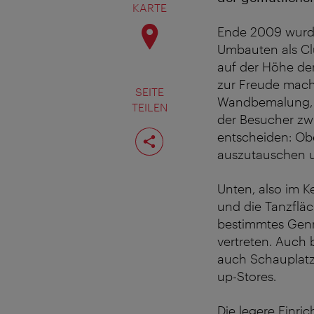
KARTE
Ende 2009 wurde
Umbauten als Clu
auf der Höhe der
zur Freude macht
SEITE
Wandbemalung, w
TEILEN
der Besucher z
Seite
entscheiden: Obe
teilen
auszutauschen u
Unten, also im Ke
und die Tanzfläc
bestimmtes Genre
vertreten. Auch 
auch Schauplatz 
up-Stores.
Die legere Einric