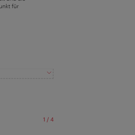
unkt für
von
1
/
4