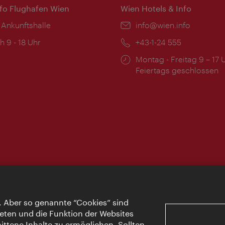
nfo Flughafen Wien
Wien Hotels & Info
 Ankunftshalle
Email:
info@wien.info
ngszeiten:
h 9 - 18 Uhr
Telefon:
+43-1-24 555
Öffnungszeiten:
Montag - Freitag 9 – 17 
Feiertags geschlossen
. Aber so genannte “Cookies” sind
eten und die Funktion der Websites
ttene Inhalte zu ermöglichen. Sollten