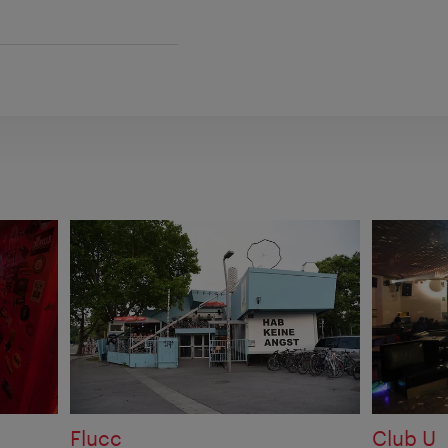
Flucc
Club U