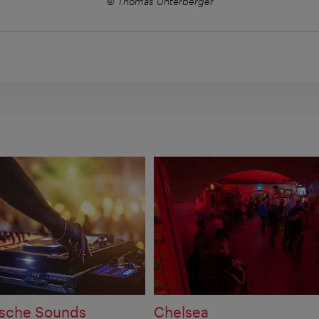
© Thomas Unterberger
ische Sounds
Chelsea