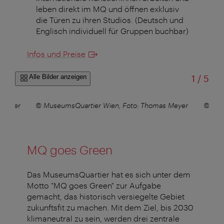
leben direkt im MQ und öffnen exklusiv
die Türen zu ihren Studios. (Deutsch und
Englisch individuell für Gruppen buchbar)
Infos und Preise
von
Alle Bilder anzeigen
1
/
5
 Meyer
© MuseumsQuartier Wien, Foto: Thomas Meyer
© Mus
MQ goes Green
Das MuseumsQuartier hat es sich unter dem
Motto "MQ goes Green" zur Aufgabe
gemacht, das historisch versiegelte Gebiet
zukunftsfit zu machen. Mit dem Ziel, bis 2030
klimaneutral zu sein, werden drei zentrale