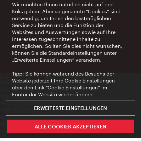
Feiertags geschlossen
Wir möchten Ihnen natürlich nicht auf den
Keks gehen. Aber so genannte “Cookies” sind
notwendig, um Ihnen den bestmöglichen
AI Concierge Wien
Service zu bieten und die Funktion der
Websites und Auswertungen sowie auf Ihre
Ort:
concierge.wien.info
Interessen zugeschnittene Inhalte zu
Öffnungszeiten:
Informationen rund um die Uhr
ermöglichen. Sollten Sie dies nicht wünschen,
können Sie die Standardeinstellungen unter
„Erweiterte Einstellungen“ verändern.
Tipp: Sie können während des Besuchs der
Website jederzeit Ihre Cookie Einstellungen
Kontakt
über den Link “Cookie Einstellungen” im
Impressum
Footer der Website wieder ändern.
Datenschutz
Nutzungsbedingungen
ERWEITERTE EINSTELLUNGEN
Barrierefreiheit
Presse-Kontakt
ALLE COOKIES AKZEPTIEREN
Cookie Einstellungen
© Copyright WienTourismus