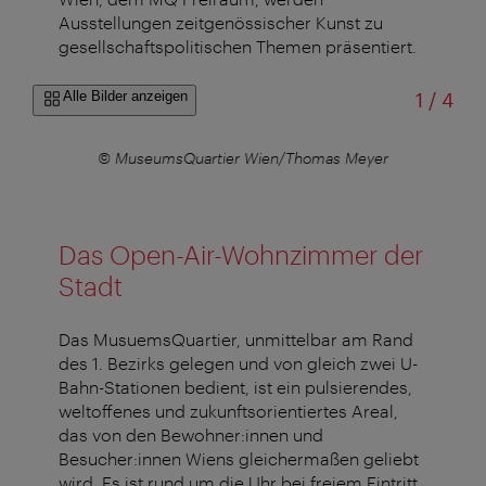
Ausstellungen zeitgenössischer Kunst zu
gesellschaftspolitischen Themen präsentiert.
von
Alle Bilder anzeigen
1
/
4
© MuseumsQuartier Wien/Thomas Meyer
Das Open-Air-Wohnzimmer der
Stadt
Das MusuemsQuartier, unmittelbar am Rand
des 1. Bezirks gelegen und von gleich zwei U-
Bahn-Stationen bedient, ist ein
pulsierendes,
weltoffenes und zukunftsorientiertes Areal,
das von den Bewohner:innen und
Besucher:innen Wiens gleichermaßen geliebt
wird. Es ist rund um die Uhr bei freiem Eintritt