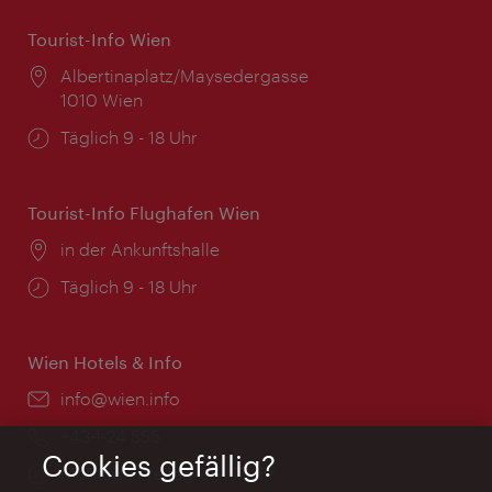
Tourist-Info Wien
Ort:
Albertinaplatz/Maysedergasse
1010 Wien
Öffnungszeiten:
Täglich 9 - 18 Uhr
Tourist-Info Flughafen Wien
Ort:
in der Ankunftshalle
Öffnungszeiten:
Täglich 9 - 18 Uhr
Wien Hotels & Info
Email:
info@wien.info
Telefon:
+43-1-24 555
Cookies gefällig?
Öffnungszeiten:
Montag - Freitag 9 – 17 Uhr