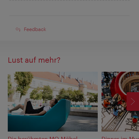
Feedback
Feedback
Lust auf mehr?
V
Die berühmten MQ-Möbel
Dinner im M