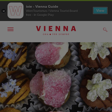
ivie - Vienna Guide
View
WienTourismus / Vienna Tourist Board
free - In Google Play
Mostra/nascondi
Cerc
navigazione
Alla
Al
navigazione
contenuto