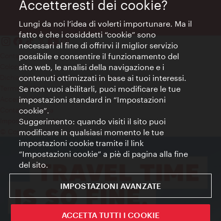
Accetteresti dei cookie?
Lungi da noi l’idea di volerti importunare. Ma il
fatto è che i cosiddetti “cookie” sono
necessari al fine di offrirvi il miglior servizio
Contatti
possibile e consentire il funzionamento del
Colophon
sito web, le analisi della navigazione e i
Dichiarazione sulla protezione dei dati
contenuti ottimizzati in base ai tuoi interessi.
Terms of Use
Se non vuoi abilitarli, puoi modificare le tue
Accessibilità
impostazioni standard in “Impostazioni
Contatto stampa
cookie”.
Suggerimento: quando visiti il sito puoi
Impostazioni cookie
© Copyright WienTourismus
modificare in qualsiasi momento le tue
impostazioni cookie tramite il link
“Impostazioni cookie” a piè di pagina alla fine
del sito.
IMPOSTAZIONI AVANZATE
ACCETTA TUTTI I COOKIE