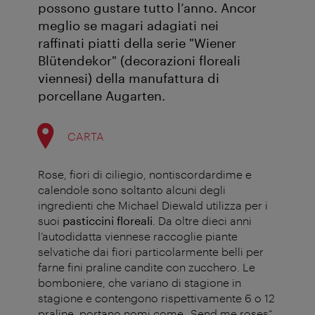
possono gustare tutto l’anno. Ancor
meglio se magari adagiati nei
raffinati piatti della serie "Wiener
Blütendekor" (decorazioni floreali
viennesi) della manufattura di
porcellane Augarten.
CARTA
Rose, fiori di ciliegio, nontiscordardime e
calendole sono soltanto alcuni degli
ingredienti che Michael Diewald utilizza per i
suoi
pasticcini floreali
. Da oltre dieci anni
l’autodidatta viennese raccoglie piante
selvatiche dai fiori particolarmente belli per
farne fini praline candite con zucchero. Le
bomboniere, che variano di stagione in
stagione e contengono rispettivamente 6 o 12
praline, portano nomi come „Send me roses“,