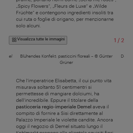
„Spicy Flowers“, „Fleurs de Luxe“ e „Wilde
Früchte“ e contengono ingredienti insoliti tra
cui ruta o foglie di origano, per menzionarne
solo alcuni.
di
Visualizza tutte le immagini
1
/
2
Demel
Blühendes Konfekt: pasticcini floreali
–
© Günter
Demel:
Grüner
Che l’imperatrice Elisabetta, il cui punto vita
misurava soltanto 51 centimentri si
permettesse di mangiare dolciumi, ha
dell’incredibile. Eppure il titolare della
pasticceria regio-imperiale Demel
aveva il
compito di fornire a Sisi direttamente al
Palazzo Imperiale le violette candite. Ancora
oggi il negozio di Demel situato lungo il
Kohlmarkt propone alla clientela squisiti fiori