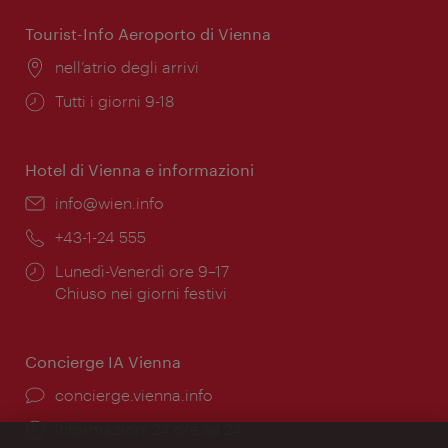
apertura:
Tourist-Info Aeroporto di Vienna
Posizione:
nell’atrio degli arrivi
Orari
Tutti i giorni 9-18
di
apertura:
Hotel di Vienna e informazioni
Email:
info@wien.info
Telefono:
+43-1-24 555
Orari
Lunedì-Venerdì ore 9–17
di
Chiuso nei giorni festivi
apertura:
Concierge IA Vienna
Ort:
concierge.vienna.info
Öffnungszeiten:
Informazioni 24 ore su 24