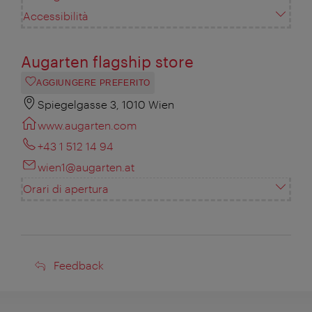
Accessibilità
Augarten flagship store
AGGIUNGERE PREFERITO
Spiegelgasse 3, 1010 Wien
www.augarten.com
+43 1 512 14 94
wien1@augarten.at
Orari di apertura
Feedback
Feedback