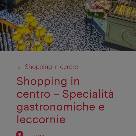
torna
Shopping in centro
a:
Shopping in
centro – Specialità
gastronomiche e
leccornie