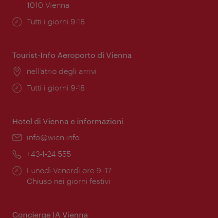
1010 Vienna
Orari
Tutti i giorni 9-18
di
apertura:
Tourist-Info Aeroporto di Vienna
Posizione:
nell’atrio degli arrivi
Orari
Tutti i giorni 9-18
di
apertura:
Hotel di Vienna e informazioni
Email:
info@wien.info
Telefono:
+43-1-24 555
Orari
Lunedì-Venerdì ore 9–17
di
Chiuso nei giorni festivi
apertura:
Concierge IA Vienna