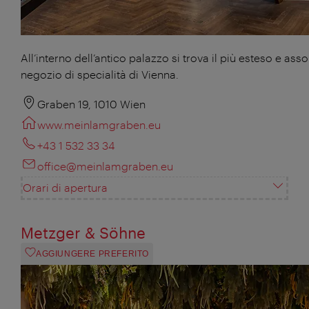
All’interno dell’antico palazzo si trova il più esteso e asso
negozio di specialità di Vienna.
Graben 19, 1010 Wien
www.meinlamgraben.eu
+43 1 532 33 34
office@meinlamgraben.eu
Orari di apertura
Metzger & Söhne
AGGIUNGERE PREFERITO