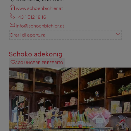
www.schoenbichler.at
+43 1 512 18 16
info@schoenbichler.at
Orari di apertura
Schokoladekönig
AGGIUNGERE PREFERITO