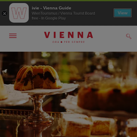
ivie - Vienna Guide
View
WienTourismus / Vienna Tourist Board
free - In Google Play
Mostra/nascondi
Cerc
navigazione
Alla
Al
navigazione
contenuto