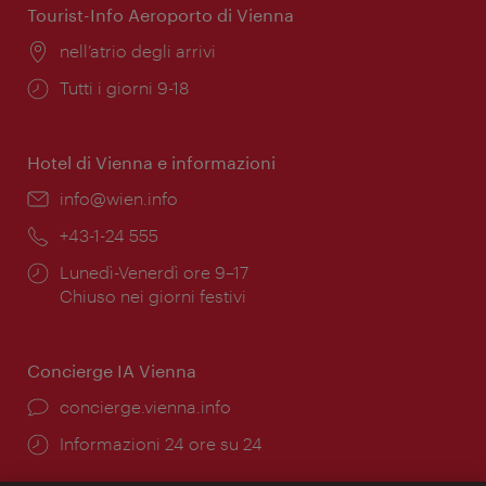
Tourist-Info Aeroporto di Vienna
Posizione:
nell’atrio degli arrivi
Orari
Tutti i giorni 9-18
di
apertura:
Hotel di Vienna e informazioni
Email:
info@wien.info
Telefono:
+43-1-24 555
Orari
Lunedì-Venerdì ore 9–17
di
Chiuso nei giorni festivi
apertura:
Concierge IA Vienna
Ort:
concierge.vienna.info
Öffnungszeiten:
Informazioni 24 ore su 24