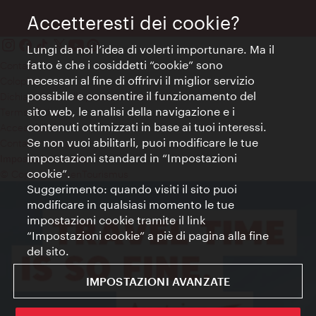
Accetteresti dei cookie?
Lungi da noi l’idea di volerti importunare. Ma il
fatto è che i cosiddetti “cookie” sono
Contatti
necessari al fine di offrirvi il miglior servizio
Colophon
possibile e consentire il funzionamento del
Dichiarazione sulla protezione dei dati
sito web, le analisi della navigazione e i
Terms of Use
contenuti ottimizzati in base ai tuoi interessi.
Accessibilità
Se non vuoi abilitarli, puoi modificare le tue
Contatto stampa
impostazioni standard in “Impostazioni
Impostazioni cookie
cookie”.
© Copyright WienTourismus
Suggerimento: quando visiti il sito puoi
modificare in qualsiasi momento le tue
impostazioni cookie tramite il link
“Impostazioni cookie” a piè di pagina alla fine
del sito.
IMPOSTAZIONI AVANZATE