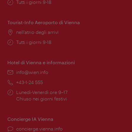
Orari
Tutti i giorni 9-18
di
apertura:
Tourist-Info Aeroporto di Vienna
Posizione:
nell’atrio degli arrivi
Orari
Tutti i giorni 9-18
di
apertura:
Hotel di Vienna e informazioni
Email:
info@wien.info
Telefono:
+43-1-24 555
Orari
Lunedì-Venerdì ore 9–17
di
Chiuso nei giorni festivi
apertura:
Concierge IA Vienna
Ort:
concierge.vienna.info