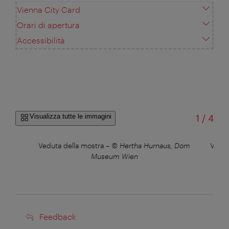
Vienna City Card
Orari di apertura
Accessibilità
di
Visualizza tutte le immagini
1
/
4
a
Veduta della mostra
–
© Hertha Hurnaus, Dom
Vedut
n
Museum Wien
Feedback
Feedback