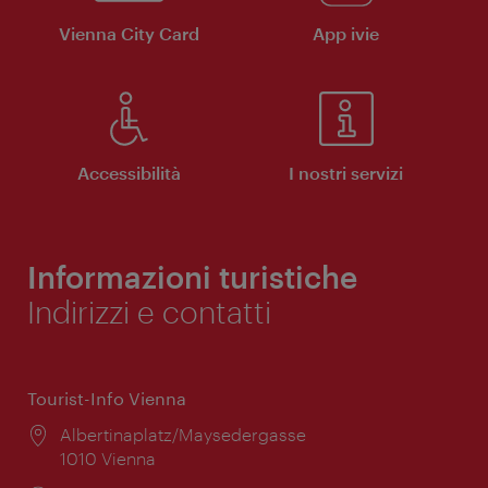
Vienna City Card
App ivie
Accessibilità
I nostri servizi
Informazioni turistiche
Indirizzi e contatti
Tourist-Info Vienna
Posizione:
Albertinaplatz/Maysedergasse
1010 Vienna