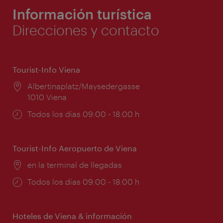
Información turística
Direcciones y contacto
Tourist-Info Viena
Lugar:
Albertinaplatz/Maysedergasse
1010 Viena
Horarios
Todos los días 09:00 - 18:00 h
de
apertura:
Tourist-Info Aeropuerto de Viena
Lugar:
en la terminal de llegadas
Horarios
Todos los días 09:00 - 18:00 h
de
apertura:
Hoteles de Viena & información