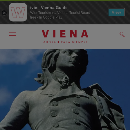
ivie - Vienna Guide
View
WienTourismus / Vienna Tourist Board
free - In Google Play
Mostrar/ocultar
Busc
navegación
A
Al
la
contenido
navegación