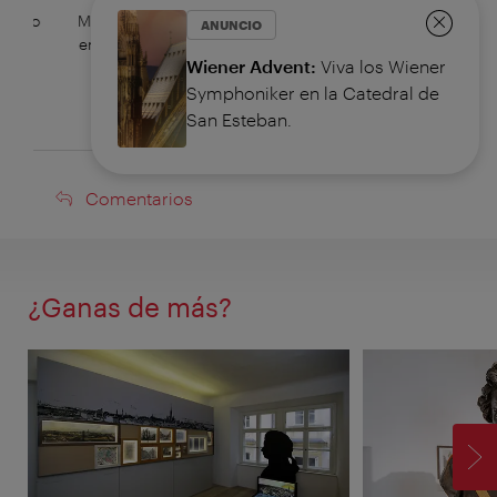
nterio
Mythos Mozart: viva una experiencia multimedia
Mozart
ANUNCIO
en el mismo lugar en que el músico falleció
–
©
Cerrar
Wiener Advent:
Viva los Wiener
Marcus Deák / Mythos Mozart
Symphoniker en la Catedral de
San Esteban.
Comentarios
Comentarios
¿Ganas de más?
SI