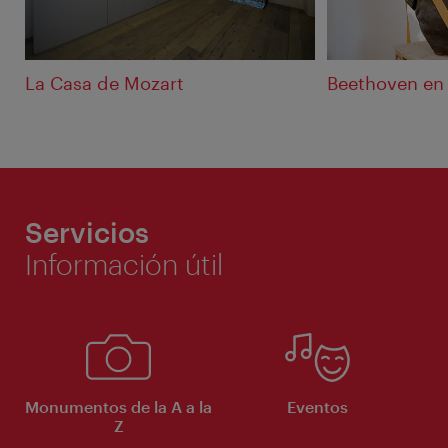
La Casa de Mozart
Beethoven en
Servicios
Información útil
Monumentos de la A a la
Eventos
Z