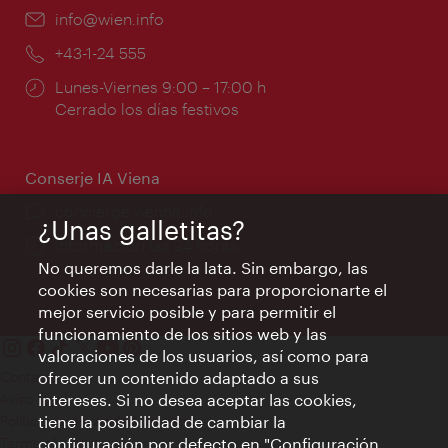
e-
info@wien.info
mail:
Teléfono:
+43-1-24 555
Horarios
Lunes-Viernes 9:00 – 17:00 h
de
Cerrado los días festivos
apertura:
Conserje IA Viena
concierge.vienna.info
¿Unas galletitas?
Información las 24 horas
No queremos darle la lata. Sin embargo, las
cookies son necesarias para proporcionarte el
mejor servicio posible y para permitir el
funcionamiento de los sitios web y las
valoraciones de los usuarios, así como para
Contacto
ofrecer un contenido adaptado a sus
Aviso legal
intereses. Si no desea aceptar las cookies,
Política de privacidad de datos
tiene la posibilidad de cambiar la
Terms of Use
configuración por defecto en "Configuración